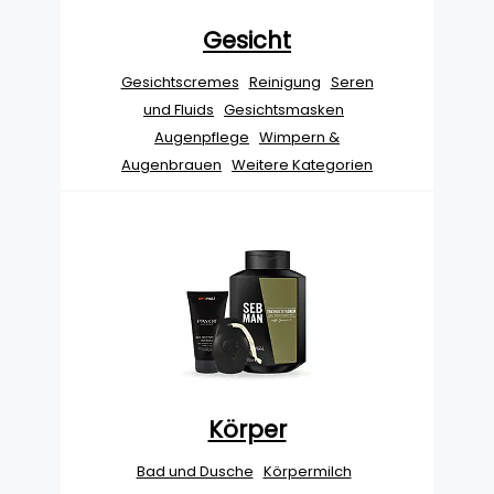
Gesicht
Gesichtscremes
Reinigung
Seren
und Fluids
Gesichtsmasken
Augenpflege
Wimpern &
Augenbrauen
Weitere Kategorien
Körper
Bad und Dusche
Körpermilch