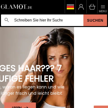
MENU
SUCHEN
EINE NUANCE, DIE
AUFFÄLLT
Entdecken Sie die neuen Redken Shades ALK
für intensive Tonergebnisse und ein
professionelles Finish.