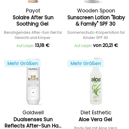
Payot
Wooden Spoon
Solaire After Sun
Sunscreen Lotion "Baby
Soothing Gel
& Family" SPF 30
Beruhigendes After-Sun Gel für
Sonnenschutz-Körperlotion für
Gesicht und Körper
Kinder SPF 30
13,18 €
von 20,21 €
Auf Lager
Auf Lager
Mehr Größen
Mehr Größen
Goldwell
Diet Esthetic
Dualsenses Sun
Aloe Vera Gel
Reflects After-Sun Hair
Body Gel mit Aloe Vera