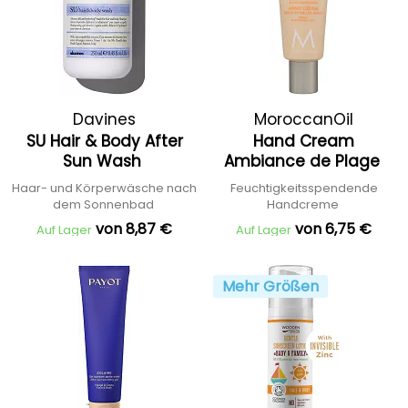
Davines
MoroccanOil
SU Hair & Body After
Hand Cream
Sun Wash
Ambiance de Plage
Haar- und Körperwäsche nach
Feuchtigkeitsspendende
dem Sonnenbad
Handcreme
von 8,87 €
von 6,75 €
Auf Lager
Auf Lager
Mehr Größen