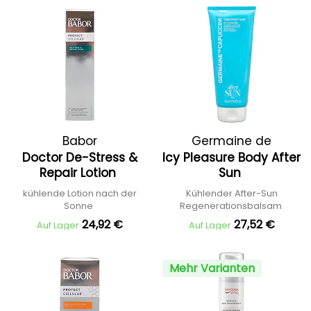
Babor
Germaine de
Doctor De-Stress &
Icy Pleasure Body After
Capuccini
Repair Lotion
Sun
kühlende Lotion nach der
Kühlender After-Sun
Sonne
Regenerationsbalsam
24,92 €
27,52 €
Auf Lager
Auf Lager
Mehr Varianten