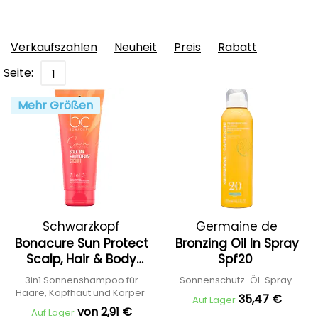
Verkaufszahlen
Neuheit
Preis
Rabatt
Seite:
1
Mehr Größen
Schwarzkopf
Germaine de
Bonacure Sun Protect
Bronzing Oil In Spray
Professional
Capuccini
Scalp, Hair & Body
Spf20
Cleanse
3in1 Sonnenshampoo für
Sonnenschutz-Öl-Spray
Haare, Kopfhaut und Körper
35,47 €
Auf Lager
von 2,91 €
Auf Lager