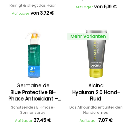
and Body Shampoo
Reinigt & pflegt das Haar
von 5,19 €
Auf Lager
von 3,72 €
Auf Lager
Mehr Varianten
Germaine de
Alcina
Blue Protective Bi-
Hyaluron 2.0 Hand-
Capuccini
Phase Antioxidant –
Fluid
SPF30
Schützendes Bi-Phase-
Das Allroundtalent unter den
Sonnenspray
Handcremes
37,45 €
7,07 €
Auf Lager
Auf Lager