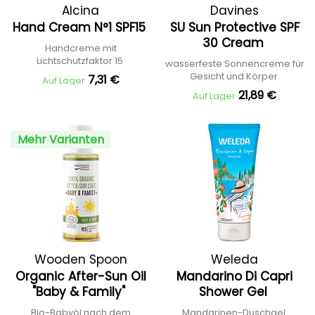
Alcina
Davines
Hand Cream N°1 SPF15
SU Sun Protective SPF
30 Cream
Handcreme mit
Lichtschutzfaktor 15
wasserfeste Sonnencreme für
Gesicht und Körper
7,31 €
Auf Lager
21,89 €
Auf Lager
Mehr Varianten
Wooden Spoon
Weleda
Organic After-Sun Oil
Mandarino Di Capri
"Baby & Family"
Shower Gel
Bio-Babyöl nach dem
Mandarinen-Duschgel