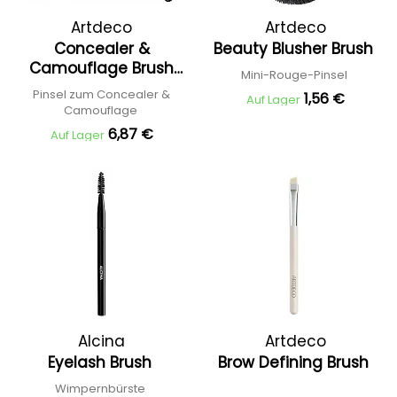
Artdeco
Artdeco
Concealer &
Beauty Blusher Brush
Camouflage Brush
Mini-Rouge-Pinsel
Premium Quality
Pinsel zum Concealer &
1,56 €
Auf Lager
Camouflage
6,87 €
Auf Lager
Alcina
Artdeco
Eyelash Brush
Brow Defining Brush
Wimpernbürste