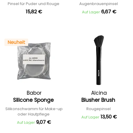
Pinsel für Puder und Rouge
Augenbrauenpinsel
15,82 €
6,67 €
Auf Lager
Neuheit
Babor
Alcina
Silicone Sponge
Blusher Brush
Silikonschwamm für Make-up
Rougepinsel
oder Hautpflege
13,50 €
Auf Lager
9,07 €
Auf Lager