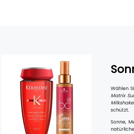
Son
Wählen S
Matrix Su
Milkshake
schützt.
Sonne, Me
natürlich