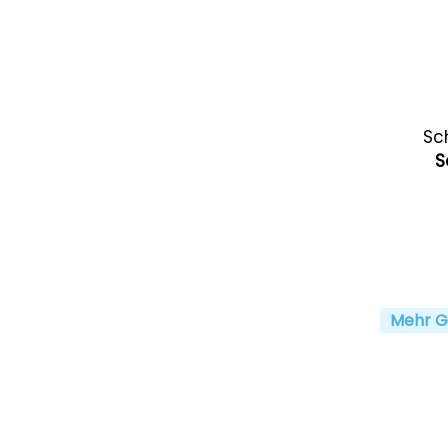
Sc
S
Mehr G