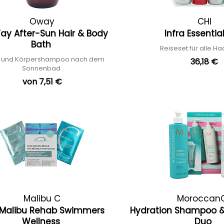
Oway
CHI
y After-Sun Hair & Body
Infra Essentia
Bath
Reiseset für alle H
 und Körpershampoo nach dem
36,18 €
Sonnenbad
von 7,51 €
Malibu C
MoroccanO
 Malibu Rehab Swimmers
Hydration Shampoo &
Wellness
Duo