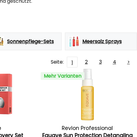
nd geschützt.
Sonnenpflege-Sets
Meersalz Sprays
Seite:
2
3
4
>
1
Mehr Varianten
e
Revlon Professional
covery Set
Equave Sun Protection Detangling