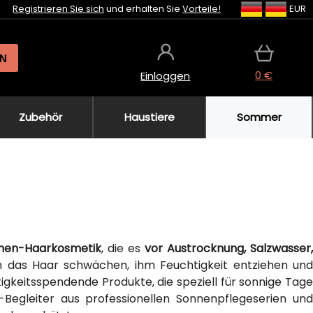
Registrieren Sie sich
und erhalten Sie
Vorteile!
EUR
N
0 €
Einloggen
Zubehör
Haustiere
Sommer
onnen-Haarkosmetik
, die es
vor Austrocknung, Salzwasser
 das Haar schwächen, ihm Feuchtigkeit entziehen un
gkeitsspendende Produkte, die speziell für sonnige Tage
Begleiter aus professionellen Sonnenpflegeserien und