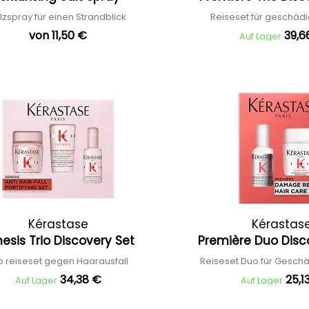
lzspray für einen Strandblick
Reiseset für geschäd
von 11,50 €
39,6
Auf Lager
Kérastase
Kérastas
esis Trio Discovery Set
Première Duo Disc
o reiseset gegen Haarausfall
Reiseset Duo für Gesch
34,38 €
25,1
Auf Lager
Auf Lager