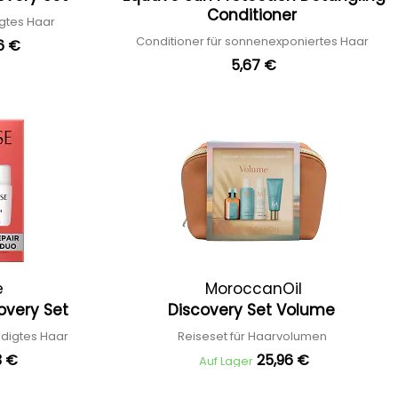
Conditioner
igtes Haar
Conditioner für sonnenexponiertes Haar
6 €
5,67 €
e
MoroccanOil
overy Set
Discovery Set Volume
ädigtes Haar
Reiseset für Haarvolumen
3 €
25,96 €
Auf Lager