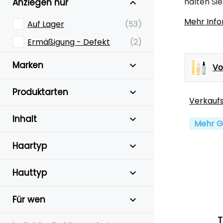
halten Si
Anziegen nur
Mehr Inf
Auf Lager
(53)
Ermäßigung - Defekt
(2)
Marken
Vo
Produktarten
Verkauf
Inhalt
Mehr G
Haartyp
Hauttyp
Für wen
T