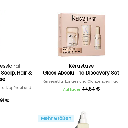
essional
Kérastase
Scalp, Hair &
Gloss Absolu Trio Discovery Set
nse
Reiseset für Langes und Glänzendes Haar
re, Kopfhaut und
44,84 €
Auf Lager
,91 €
Mehr Größen