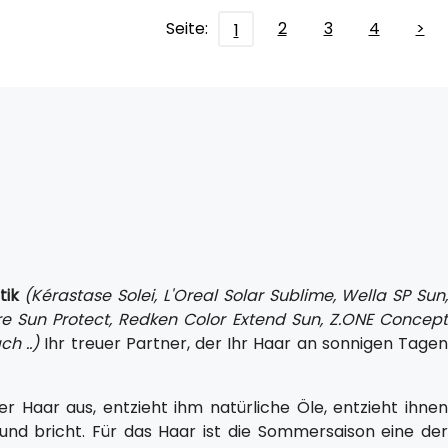
Seite:
2
3
4
>
1
ik
(Kérastase Solei, L'Oreal Solar Sublime, Wella SP Sun
re Sun Protect, Redken Color Extend Sun, Z.ONE Concept
h ..)
Ihr treuer Partner, der Ihr Haar an sonnigen Tage
ser Haar aus, entzieht ihm natürliche Öle, entzieht ihnen
und bricht. Für das Haar ist die Sommersaison eine der