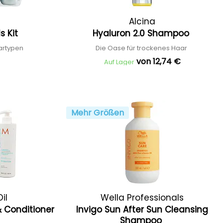
Alcina
ls Kit
Hyaluron 2.0 Shampoo
aartypen
Die Oase für trockenes Haar
von 12,74 €
Auf Lager
Mehr Größen
il
Wella Professionals
 Conditioner
Invigo Sun After Sun Cleansing
Shampoo