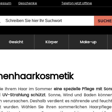
ressum
Geschenke
Telefon jetzt offline
SUCHE
Gesicht
Körper
Make-up
nenhaarkosmetik
ie Ihrem Haar im Sommer
eine spezielle Pflege mit S
d UV-Strahlung schützt
. Sonne, Wind und Baden können
 verursachen. Deshalb verdient es nährende und feuchti
lt wurden. Wählen Sie Ihren sommerlichen Haarpflege-