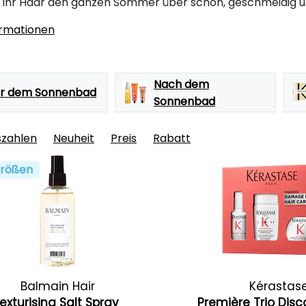
e Ihr Haar den ganzen Sommer über schön, geschmeidig u
ormationen
Nach dem
r dem Sonnenbad
Sonnenbad
szahlen
Neuheit
Preis
Rabatt
rößen
Balmain Hair
Kérastas
exturising Salt Spray
Première Trio Dis