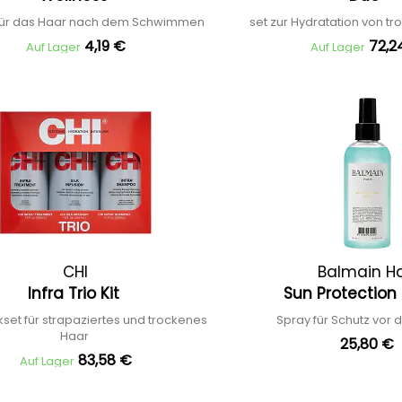
 für das Haar nach dem Schwimmen
set zur Hydratation von 
4,19 €
72,2
Auf Lager
Auf Lager
CHI
Balmain Ha
Infra Trio Kit
Sun Protection
et für strapaziertes und trockenes
Spray für Schutz vor
Haar
25,80 €
83,58 €
Auf Lager