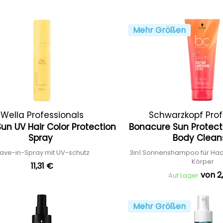
Mehr Größen
Wella Professionals
Schwarzkopf Prof
Sun UV Hair Color Protection
Bonacure Sun Protect 
Spray
Body Clea
ave-in-Spray mit UV-schutz
3in1 Sonnenshampoo für Haa
Körper
11,31 €
von 2
Auf Lager
Mehr Größen