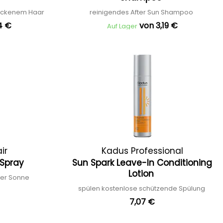
trockenem Haar
reinigendes After Sun Shampoo
4 €
von 3,19 €
Auf Lager
ir
Kadus Professional
 Spray
Sun Spark Leave-In Conditioning
Lotion
 der Sonne
spülen kostenlose schützende Spülung
7,07 €