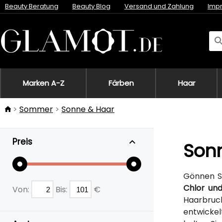
Beauty Beratung
Beauty Blog
Versand und Zahlung
Imp
Marken A-Z
Färben
Haar
Sommer
Sonne & Haar
Preis
Son
Gönnen S
Chlor un
Von:
Bis:
€
Haarbruch
entwicke