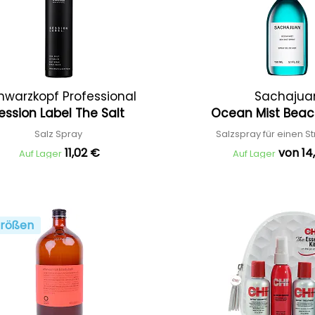
hwarzkopf Professional
Sachajua
ession Label The Salt
Ocean Mist Bea
Salz Spray
Salzspray für einen S
11,02 €
von 14
Auf Lager
Auf Lager
rößen