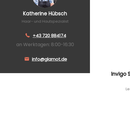
Katherine Hübsch
Haar- und Hautspezialist
+43 720 884174
an Werktagen: 8:00-16:30
info@glamot.de
Invigo 
Le