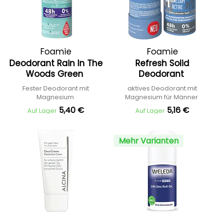
Foamie
Foamie
Deodorant Rain In The
Refresh Solid
Woods Green
Deodorant
Fester Deodorant mit
aktives Deodorant mit
Magnesium
Magnesium für Männer
5,40 €
5,16 €
Auf Lager
Auf Lager
Mehr Varianten