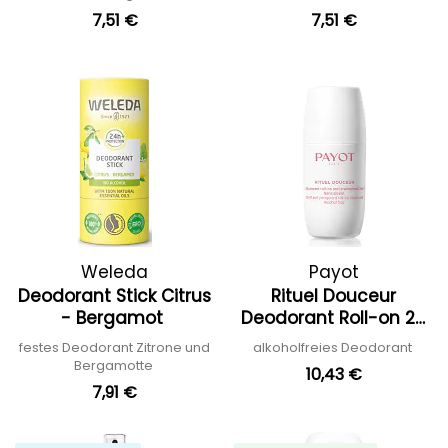
7,51 €
7,51 €
Weleda
Payot
Deodorant Stick Citrus
Rituel Douceur
- Bergamot
Deodorant Roll-on 24
hours
festes Deodorant Zitrone und
alkoholfreies Deodorant
Bergamotte
10,43 €
7,91 €