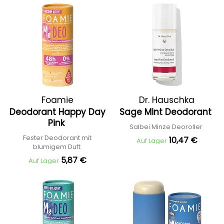
Foamie
Dr. Hauschka
Deodorant Happy Day
Sage Mint Deodorant
Pink
Salbei Minze Deoroller
Fester Deodorant mit
10,47 €
Auf Lager
blumigem Duft
5,87 €
Auf Lager