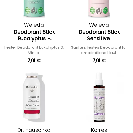
Weleda
Weleda
Deodorant Stick
Deodorant Stick
Eucalyptus -
Sensitive
Peppermint
Fester Deodorant Eukalyptus &
Sanftes, festes Deodorant für
Minze
empfindliche Haut
7,91 €
7,91 €
Dr. Hauschka
Korres