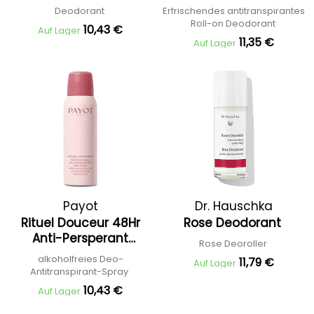
deodorant Alcohol
Free
Deodorant
Erfrischendes antitranspirantes
Free
Roll-on Deodorant
10,43 €
Auf Lager
11,35 €
Auf Lager
Payot
Dr. Hauschka
Rituel Douceur 48Hr
Rose Deodorant
Anti-Persperant
Rose Deoroller
Deodorant Spray
alkoholfreies Deo-
11,79 €
Auf Lager
Alcohol Free
Antitranspirant-Spray
10,43 €
Auf Lager