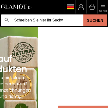
MENU
SUCHEN
EINE NUANCE, DIE
AUFFÄLLT
Entdecken Sie die neuen Redken Shades ALK
für intensive Tonergebnisse und ein
professionelles Finish.