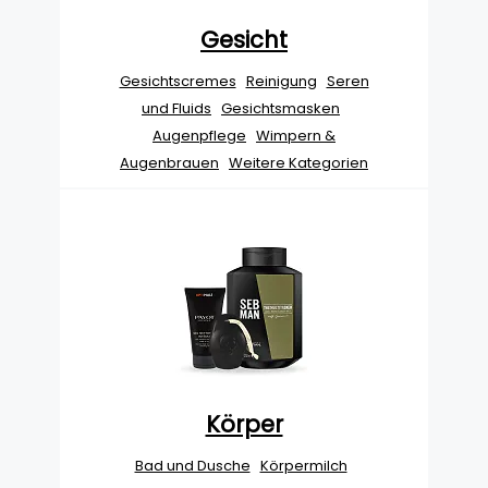
Gesicht
Gesichtscremes
Reinigung
Seren
und Fluids
Gesichtsmasken
Augenpflege
Wimpern &
Augenbrauen
Weitere Kategorien
Körper
Bad und Dusche
Körpermilch