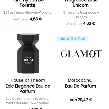
Yummy Eau De
Fragrance Little
Toilette
Unicorn
Süßes Kinder-Eau-de-Toilette
Children’s Fragrance –
Unicorn
4,63 €
Auf Lager
4,63 €
Auf Lager
Mehr Größen
House of Thêom
MoroccanOil
Epic Elegance Eau de
Eau De Parfum
Parfum
Eau de Parfum mit Lavendel,
von 29,47 €
Wildleder und Tonkabohne