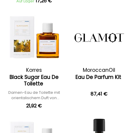
17,26 €
Auf Lager
Korres
MoroccanOil
Black Sugar Eau De
Eau De Parfum Kit
Toilette
Damen-Eau de Toilette mit
87,41 €
orientalischem Duft von
schwarzem Zucker
21,92 €