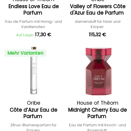
Endless Love Eau de
Valley of Flowers Côte
Parfum
d'Azur Eau de Parfum
Eau de Parfum mit Honig- und
damenduft für Haar und
Vanillenoten
Körper
17,30 €
115,32 €
Auf Lager
Mehr Varianten
Oribe
House of Thêom
Côte d’Azur Eau de
Midnight Cherry Eau de
Parfum
Parfum
ZItrus-Blumenparfüm für
Eau de Parfum mit Kirsch- und
Frauen
Rosenduft