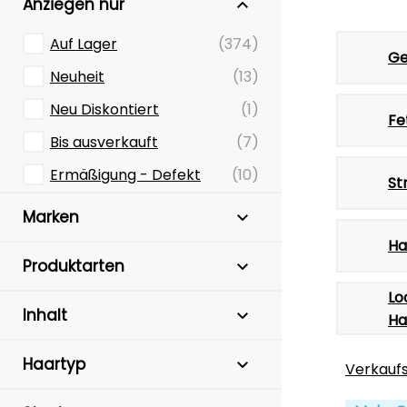
Anziegen nur
Auf Lager
(374)
Ge
Neuheit
(13)
Neu Diskontiert
(1)
Fe
Bis ausverkauft
(7)
Ermäßigung - Defekt
(10)
St
Marken
Ha
Produktarten
Lo
Inhalt
Ha
Haartyp
Verkauf