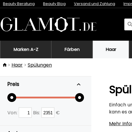
Beauty Beratung
Beauty Blog
Versand und Zahlung
Imp
Marken A-Z
Färben
Haar
Haar
Spülungen
Preis
Spül
Einfach u
kann es a
Von:
Bis:
€
Mehr Inf