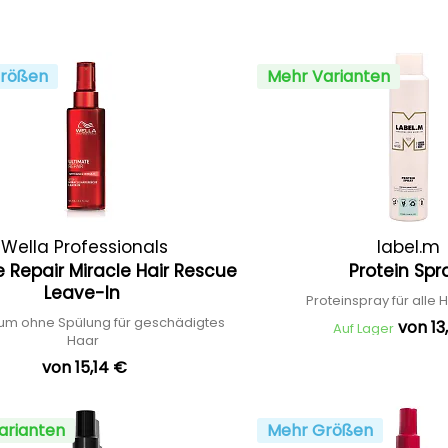
rößen
Mehr Varianten
Wella Professionals
label.m
e Repair Miracle Hair Rescue
Protein Sp
Leave-In
Proteinspray für alle
um ohne Spülung für geschädigtes
von 13
Auf Lager
Haar
von 15,14 €
arianten
Mehr Größen