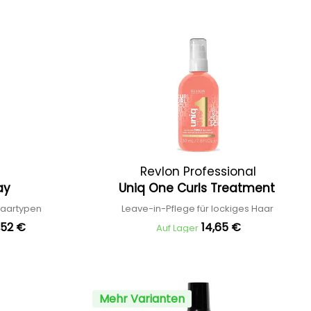
Revlon Professional
ray
Uniq One Curls Treatment
 Haartypen
Leave-in-Pflege für lockiges Haar
,52 €
14,65 €
Auf Lager
Mehr Varianten