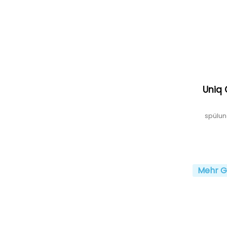
Uniq 
spülun
Mehr G