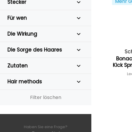
Mehr G
Stecker
Für wen
Die Wirkung
Die Sorge des Haares
Sc
Bonacu
Kick Sp
Zutaten
Le
Hair methods
Filter löschen
Haben Sie eine Frage?