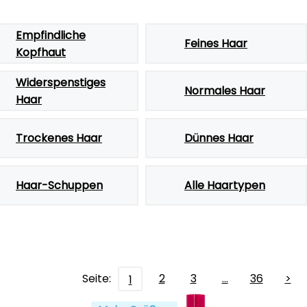
Empfindliche
Feines Haar
Kopfhaut
Widerspenstiges
Normales Haar
Haar
Trockenes Haar
Dünnes Haar
Haar-Schuppen
Alle Haartypen
Seite:
2
3
…
36
>
1