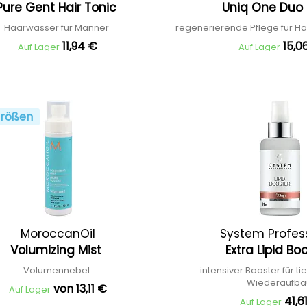
Pure Gent Hair Tonic
Uniq One Duo
Haarwasser für Männer
regenerierende Pflege für Ha
11,94 €
15,0
Auf Lager
Auf Lager
rößen
MoroccanOil
System Profes
Volumizing Mist
Extra Lipid Bo
Volumennebel
intensiver Booster für t
Wiederaufb
von 13,11 €
Auf Lager
41,6
Auf Lager