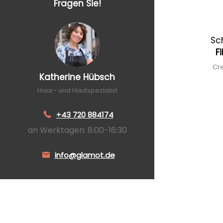
Fragen Sie!
Sc
F
Cre
Katherine Hübsch
Haar- und Hautspezialist
+43 720 884174
an Werktagen: 8:00-16:30
info@glamot.de