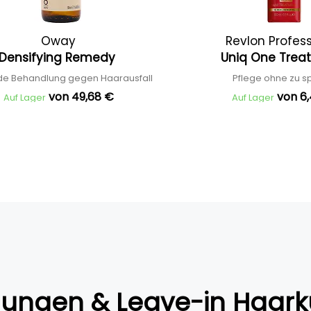
Oway
Revlon Profes
Densifying Remedy
Uniq One Tre
de Behandlung gegen Haarausfall
Pflege ohne zu s
von 49,68 €
von 6
Auf Lager
Auf Lager
lungen & Leave-in Haark