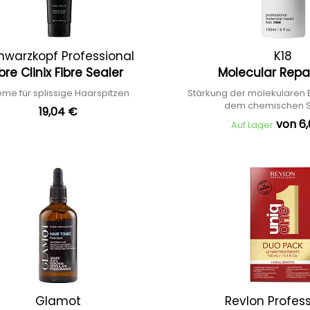
hwarzkopf Professional
K18
ibre Clinix Fibre Sealer
Molecular Repa
me für splissige Haarspitzen
Stärkung der molekularen 
dem chemischen S
19,04 €
von 6
Auf Lager
Glamot
Revlon Profes