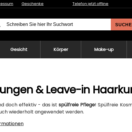
ressum
Geschenke
Telefon jetzt offline
SUCHE
Gesicht
Körper
Make-up
ungen & Leave-in Haarku
nd doch effektiv - das ist
spülfreie Pflege
! Spülfreie Kos
uch wiederholt angewendet werden.
ormationen