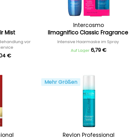
Intercosmo
ir Mist
Ilmagnifico Classic Fragrance
Behandlung vor
Intensive Haarmaske im Spray
ervice
6,79 €
Auf Lager
,04 €
Mehr Größen
sional
Revlon Professional