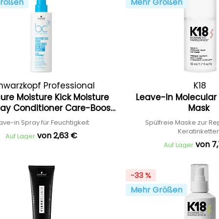
rößen
Mehr Größen
hwarzkopf Professional
K18
re Moisture Kick Moisture
Leave-In Molecular 
ray Conditioner Care-Boost
Mask
Complex
ave-in Spray für Feuchtigkeit
Spülfreie Maske zur Re
Keratinkette
von 2,63 €
Auf Lager
von 7
Auf Lager
-33 %
Mehr Größen