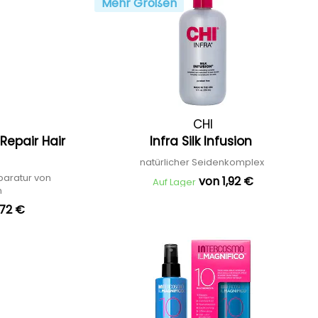
Mehr Größen
CHI
Repair Hair
Infra Silk Infusion
natürlicher Seidenkomplex
paratur von
von 1,92 €
Auf Lager
n
,72 €