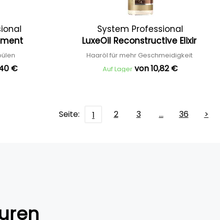
sional
System Professional
atment
LuxeOil Reconstructive Elixir
pülen
Haaröl für mehr Geschmeidigkeit
,40 €
von 10,82 €
Auf Lager
Seite:
2
3
…
36
>
1
uren