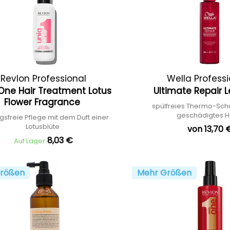
Revlon Professional
Wella Profess
One Hair Treatment Lotus
Ultimate Repair 
Flower Fragrance
spülfreies Thermo-Schu
geschädigtes 
gsfreie Pflege mit dem Duft einer
Lotusblüte
von 13,70 
8,03 €
Auf Lager
rößen
Mehr Größen