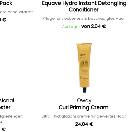
 Pack
Equave Hydro Instant Detangling
Conditioner
are ohne Vitalität
Pflege für trockenens & beschädigtes Haar
6 €
von 2,04 €
Auf Lager
sional
Oway
oster
Curl Priming Cream
iefgreifenden
Ultra-Hydratationscreme für gewelltes Haar
au
24,04 €
1 €