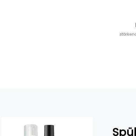
stärken
Spü