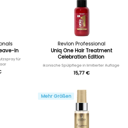
ionals
Revlon Professional
Leave-In
Uniq One Hair Treatment
Celebration Edition
tzspray für
Haar
ikonische Spülpflege in limitierter Auflage
€
15,77 €
Mehr Größen