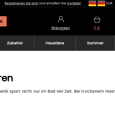
Registrieren Sie sich
und erhalten Sie
Vorteile!
EUR
N
0 €
Einloggen
Zubehör
Haustiere
Sommer
ren
metik spart nicht nur im Bad viel Zeit. Bei trockenem Haa