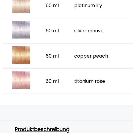
60 ml
platinum lily
60 ml
silver mauve
60 ml
copper peach
60 ml
titanium rose
Produktbeschreibung