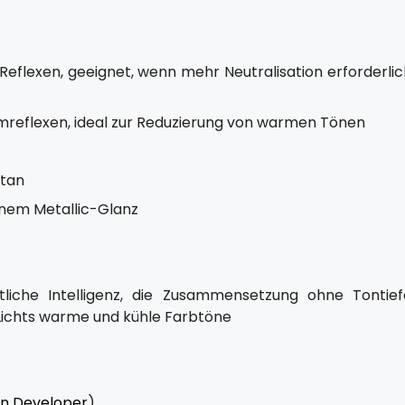
 Reflexen, geeignet, wenn mehr Neutralisation erforderli
omreflexen, ideal zur Reduzierung von warmen Tönen
itan
benem Metallic-Glanz
liche Intelligenz, die Zusammensetzung ohne Tontief
 Lichts warme und kühle Farbtöne
n Developer
)