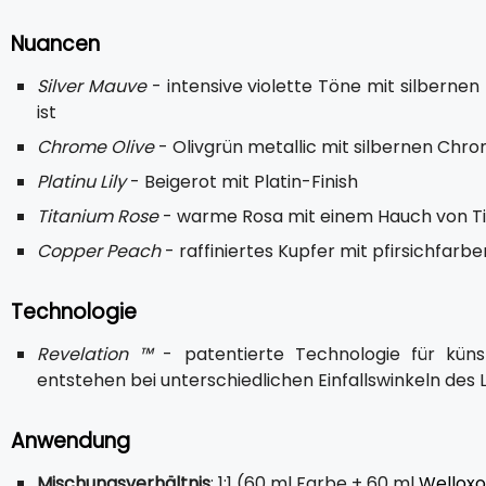
Nuancen
Silver Mauve
- intensive violette Töne mit silbernen
ist
Chrome Olive
- Olivgrün metallic mit silbernen Chr
Platinu Lily
- Beigerot mit Platin-Finish
Titanium Rose
- warme Rosa mit einem Hauch von T
Copper Peach
- raffiniertes Kupfer mit pfirsichfar
Technologie
Revelation ™
- patentierte Technologie für künst
entstehen bei unterschiedlichen Einfallswinkeln des
Anwendung
Mischungsverhältnis
: 1:1 (60 ml Farbe + 60 ml
Welloxo