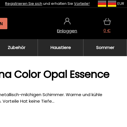
Registrieren Sie sich
und erhalten Sie
Vorteile!
EUR
N
0 €
Einloggen
Zubehör
Haustiere
Sommer
mina Color Opal Essence
metallisch-milchigen Schimmer. Warme und kühle
 Vorteile Hat keine Tiefe...