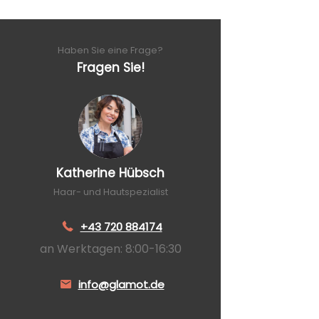
Haben Sie eine Frage?
Fragen Sie!
Katherine Hübsch
Haar- und Hautspezialist
+43 720 884174
an Werktagen: 8:00-16:30
info@glamot.de