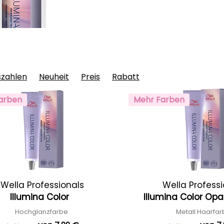
szahlen
Neuheit
Preis
Rabatt
arben
Mehr Farben
Wella Professionals
Wella Profess
Illumina Color
Illumina Color Op
Hochglanzfarbe
Metall Haarfa