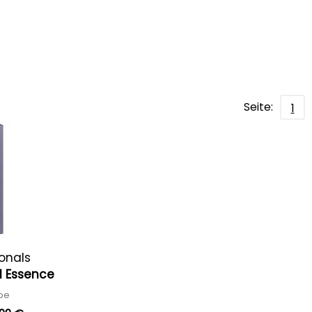
Seite:
1
ionals
al Essence
rbe