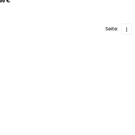
,99 €
Seite:
1