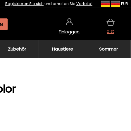
Registrieren Sie sich
und erhalten Sie
Vorteile!
EUR
N
0 €
Einloggen
Zubehör
Haustiere
Sommer
olor