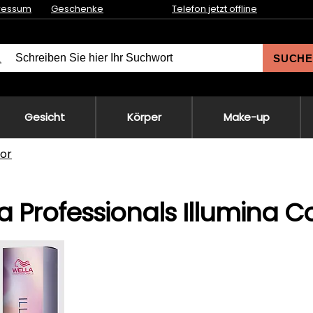
ressum
Geschenke
Telefon jetzt offline
SUCHE
Gesicht
Körper
Make-up
lor
a Professionals Illumina C