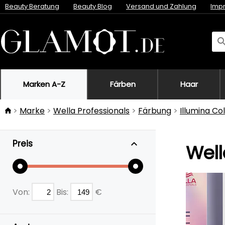
Beauty Beratung
Beauty Blog
Versand und Zahlung
Imp
Marken A-Z
Färben
Haar
Marke
Wella Professionals
Färbung
Illumina Co
Preis
Well
Von:
Bis:
€