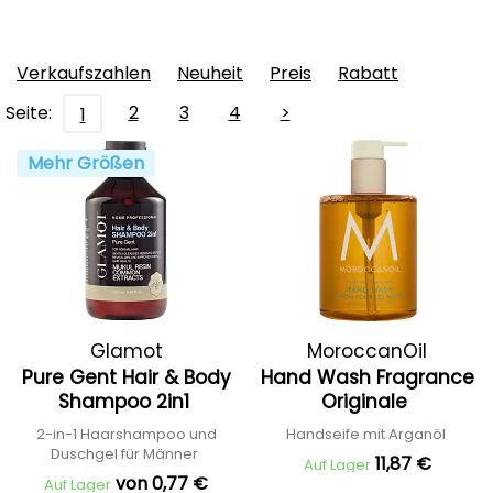
Verkaufszahlen
Neuheit
Preis
Rabatt
Seite:
2
3
4
>
1
Mehr Größen
Glamot
MoroccanOil
Pure Gent Hair & Body
Hand Wash Fragrance
Shampoo 2in1
Originale
2-in-1 Haarshampoo und
Handseife mit Arganöl
Duschgel für Männer
11,87 €
Auf Lager
von 0,77 €
Auf Lager