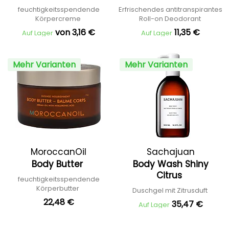
Free
feuchtigkeitsspendende
Erfrischendes antitranspirantes
Körpercreme
Roll-on Deodorant
von 3,16 €
11,35 €
Auf Lager
Auf Lager
Mehr Varianten
Mehr Varianten
MoroccanOil
Sachajuan
Body Butter
Body Wash Shiny
Citrus
feuchtigkeitsspendende
Körperbutter
Duschgel mit Zitrusduft
22,48 €
35,47 €
Auf Lager