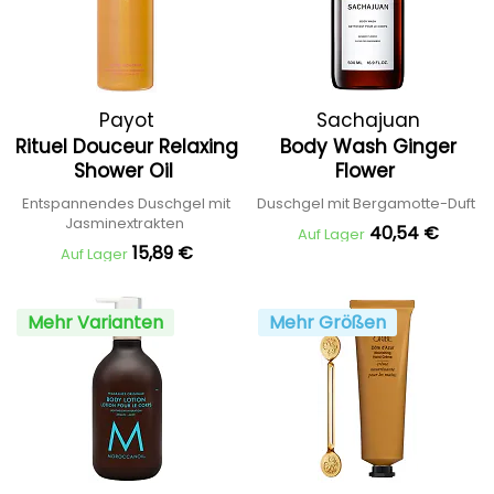
Payot
Sachajuan
Rituel Douceur Relaxing
Body Wash Ginger
Shower Oil
Flower
Entspannendes Duschgel mit
Duschgel mit Bergamotte-Duft
Jasminextrakten
40,54 €
Auf Lager
15,89 €
Auf Lager
Mehr Varianten
Mehr Größen