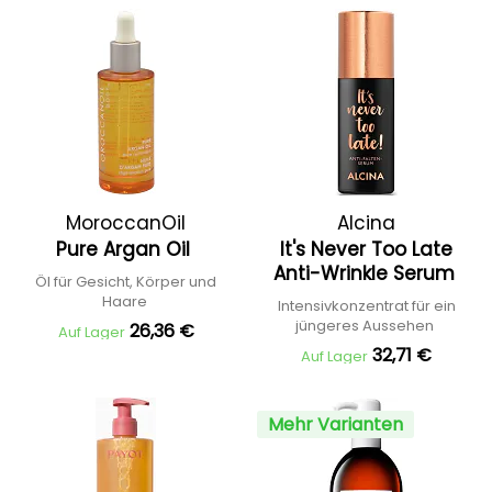
MoroccanOil
Alcina
Pure Argan Oil
It's Never Too Late
Anti-Wrinkle Serum
Öl für Gesicht, Körper und
Haare
Intensivkonzentrat für ein
jüngeres Aussehen
26,36 €
Auf Lager
32,71 €
Auf Lager
Mehr Varianten