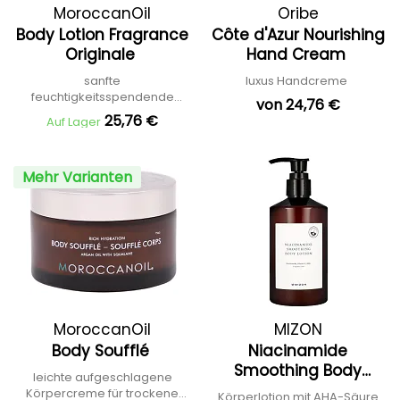
MoroccanOil
Oribe
Body Lotion Fragrance
Côte d'Azur Nourishing
Originale
Hand Cream
sanfte
luxus Handcreme
feuchtigkeitsspendende
von 24,76 €
Körperlotion
25,76 €
Auf Lager
Mehr Varianten
MoroccanOil
MIZON
Body Soufflé
Niacinamide
Smoothing Body
leichte aufgeschlagene
Lotion
Körpercreme für trockene
Körperlotion mit AHA-Säure