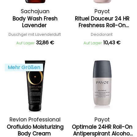
Sachajuan
Payot
Body Wash Fresh
Rituel Douceur 24 HR
Lavender
Freshness Roll-On
deodorant Alcohol
Duschgel mit Lavendelduft
Deodorant
Free
32,86 €
10,43 €
Auf Lager
Auf Lager
Mehr Größen
Revlon Professional
Payot
Orofluido Moisturizing
Optimale 24HR Roll-On
Body Cream
Antiperspirant Alcohol