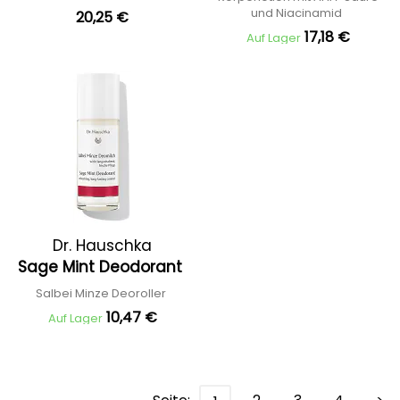
Haut
und Niacinamid
20,25 €
17,18 €
Auf Lager
Dr. Hauschka
Sage Mint Deodorant
Salbei Minze Deoroller
10,47 €
Auf Lager