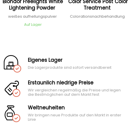
Blondor Freelights White
Color Service Post Color
Lightening Powder
Treatment
weißes aufhellungspulver
Colorationsnachbehandlung
Auf Lager
Eigenes Lager
Die Lagerprodukte sind sofort versandbereit
Erstaunlich niedrige Preise
Wir vergleichen regelmäßig die Preise und legen
die Bestmöglichen auf dem Markt fest
Weltneuheiten
Wir bringen neue Produkte auf den Markt in erster
Linie