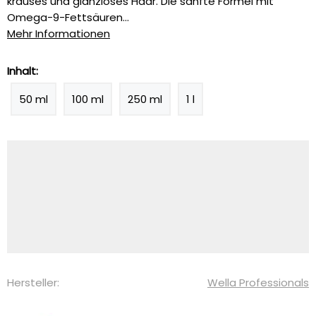
krauses und glanzloses Haar. Die sanfte Formel mit
Omega-9-Fettsäuren...
Mehr Informationen
Inhalt:
50 ml
100 ml
250 ml
1 l
Hersteller:
Wella Professionals