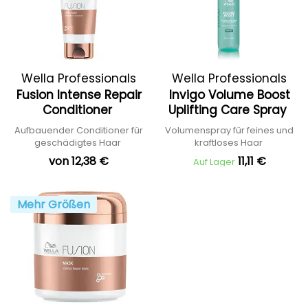
Wella Professionals
Wella Professionals
Fusion Intense Repair
Invigo Volume Boost
Conditioner
Uplifting Care Spray
Aufbauender Conditioner für
Volumenspray für feines und
geschädigtes Haar
kraftloses Haar
von 12,38 €
11,11 €
Auf Lager
Mehr Größen