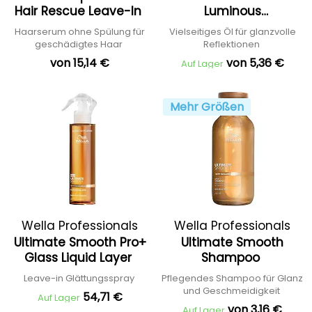
Hair Rescue Leave-In
Luminous
Smoothening Oil
Haarserum ohne Spülung für
Vielseitiges Öl für glanzvolle
geschädigtes Haar
Reflektionen
von 15,14 €
von 5,36 €
Auf Lager
Mehr Größen
Wella Professionals
Wella Professionals
Ultimate Smooth Pro+
Ultimate Smooth
Glass Liquid Layer
Shampoo
Leave-in Glättungsspray
Pflegendes Shampoo für Glanz
und Geschmeidigkeit
54,71 €
Auf Lager
von 3,16 €
Auf Lager