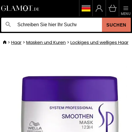
MENU
SUCHEN
Haar
Masken und Kuren
Lockiges und welliges Haar