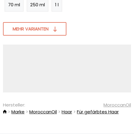
70 ml
250 ml
1 l
MEHR VARIANTEN
Hersteller:
MoroccanOil
Marke
MoroccanOil
Haar
Für gefärbtes Haar