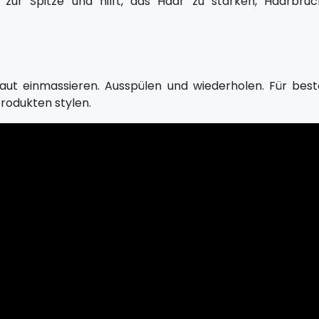
zur Spitze und hilft, das Haar zu stärken, Haarbruc
aut einmassieren. Ausspülen und wiederholen. Für best
rodukten stylen.