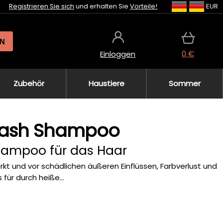
Registrieren Sie sich
und erhalten Sie
Vorteile!
EUR
N
0 €
Einloggen
Zubehör
Haustiere
Sommer
 Wash Shampoo
hampoo für das Haar
t und vor schädlichen äußeren Einflüssen, Farbverlust und
für durch heiße...