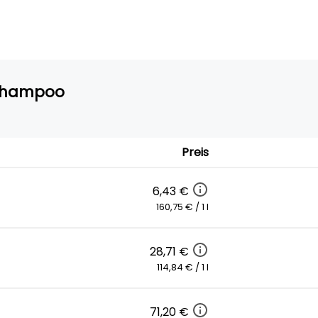
 Shampoo
Preis
6,43 €
160,75 € / 1 l
28,71 €
114,84 € / 1 l
71,20 €