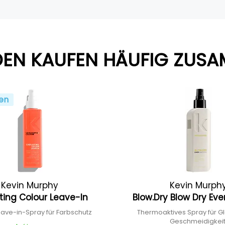
EN KAUFEN HÄUFIG ZUS
en
Kevin Murphy
Kevin Murph
sting Colour Leave-In
Blow.Dry Blow Dry Ev
eave-in-Spray für Farbschutz
Thermoaktives Spray für G
Geschmeidigkei