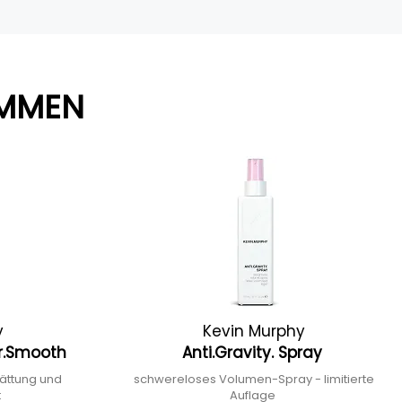
AMMEN
y
Kevin Murphy
er.Smooth
Anti.Gravity. Spray
lättung und
schwereloses Volumen-Spray - limitierte
t
Auflage