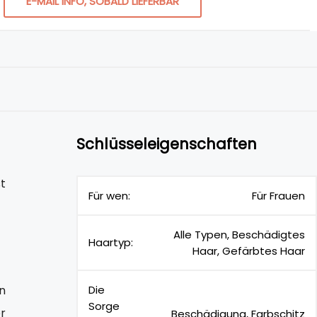
E-MAIL INFO, SOBALD LIEFERBAR
Schlüsseleigenschaften
t
Für wen:
Für Frauen
Alle Typen, Beschädigtes
Haartyp:
Haar, Gefärbtes Haar
en
Die
Sorge
r
Beschädigung, Farbschitz