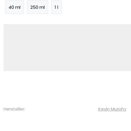
40 ml
250 ml
1 l
Hersteller:
Kevin Murphy