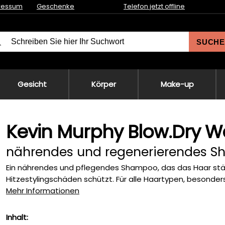
ressum
Geschenke
Telefon jetzt offline
SUCHE
Gesicht
Körper
Make-up
Kevin Murphy Blow.Dry
nährendes und regenerierendes S
Ein nährendes und pflegendes Shampoo, das das Haar stärk
Hitzestylingschäden schützt. Für alle Haartypen, besonders 
Mehr Informationen
Inhalt: