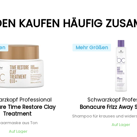
EN KAUFEN HÄUFIG ZUS
en
Mehr Größen
rzkopf Professional
Schwarzkopf Profe
re Time Restore Clay
Bonacure Frizz Awa
Treatment
Shampoo für krauses und wider
Haarmaske aus Ton
Auf Lager
Auf Lager