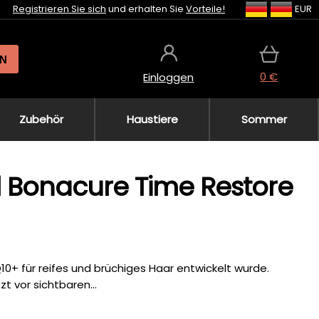
Registrieren Sie sich
und erhalten Sie
Vorteile!
EUR
N
0 €
Einloggen
Zubehör
Haustiere
Sommer
l Bonacure Time Restore
0+ für reifes und brüchiges Haar entwickelt wurde.
zt vor sichtbaren...