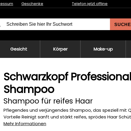
ressum
Geschenke
Telefon jetzt offline
SUCHE
Gesicht
Körper
Make-up
Schwarzkopf Professiona
Shampoo
Shampoo für reifes Haar
Pflegendes und verjüngendes Shampoo, das speziell mit Q1
Vorteile Reinigt sanft und stärkt reifes, sprödes Haar Schüt
Mehr Informationen