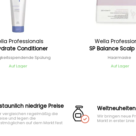
lla Professionals
Wella Professio
ydrate Conditioner
SP Balance Scal
igkeitsspendende Spülung
Haarmaske
Auf Lager
Auf Lager
rstaunlich niedrige Preise
Weltneuheiten
r vergleichen regelmäßig die
Wir bringen neue P
eise und legen die
Markt in erster Linie
stmöglichen auf dem Markt fest