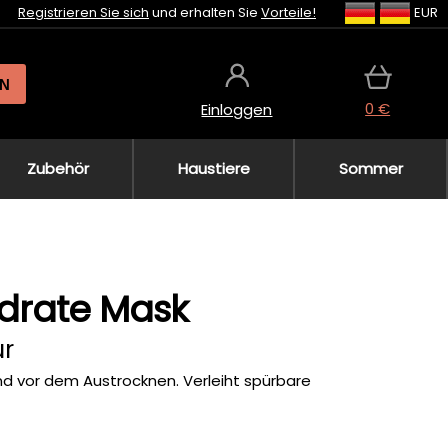
Registrieren Sie sich
und erhalten Sie
Vorteile!
EUR
N
0 €
Einloggen
Zubehör
Haustiere
Sommer
ydrate Mask
ur
nd vor dem Austrocknen. Verleiht spürbare