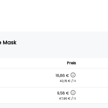
e Mask
Preis
16,86 €
42,15 € / 1 l
9,58 €
47,90 € / 1 l