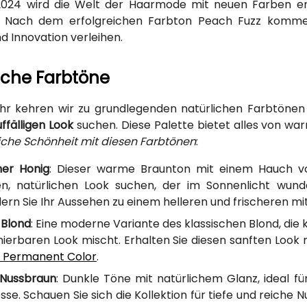
2024 wird die Welt der Haarmode mit neuen Farben erl
n. Nach dem erfolgreichen Farbton Peach Fuzz kommen
d Innovation verleihen.
iche Farbtöne
hr kehren wir zu grundlegenden natürlichen Farbtönen z
ffälligen Look
suchen. Diese Palette bietet alles von wa
liche Schönheit mit diesen Farbtönen
:
ner Honig
: Dieser warme Braunton mit einem Hauch von 
, natürlichen Look suchen, der im Sonnenlicht wund
ern Sie Ihr Aussehen zu einem helleren und frischeren mi
 Blond
: Eine moderne Variante des klassischen Blond, die 
ierbaren Look mischt. Erhalten Sie diesen sanften Look 
 Permanent Color
.
 Nussbraun
: Dunkle Töne mit natürlichem Glanz, ideal f
esse. Schauen Sie sich die Kollektion für tiefe und reich