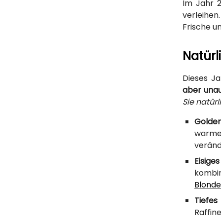
Im Jahr 
verleihe
Frische un
Natürl
Dieses Ja
aber unau
Sie natür
Golde
warmen
veränd
Eisiges
kombin
Blonde
Tiefes
Raffin