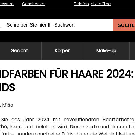
ressum
Geschenke
Telefon jetzt offline
SUCHE
Gesicht
Körper
Make-up
DFARBEN FÜR HAARE 2024:
NDS
, Míša
 Sie das Jahr 2024 mit revolutionären Haarfärbet
rbe
, Ihren Look beleben wird. Dieser zarte und dennoch
rfarbe, sondern auch eine Erfrischung, die Weiblichkeit un