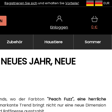
Registrieren Sie sich
und erhalten Sie
Vorteile!
EUR
N
0 €
Einloggen
Zubehör
Haustiere
Sommer
 NEUES JAHR, NEUE
rends, wo der Farbton
"Peach Fuzz", eine herrliche
 markante Trend bringt nicht nur eine neue Dimension
d Raffinesse ausstrahlt.