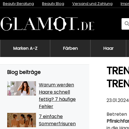
Beauty Beratung
Beauty Blog
Versand und Zahlung
Imp
Marken A-Z
Färben
Haar
TREN
Blog beiträge
TRE
Warum werden
Haare schnell
fettig? 7 häufige
23.01.2024
Fehler
Betreten
7 einfache
Pfirsichfa
Sommerfrisuren
in die Haa