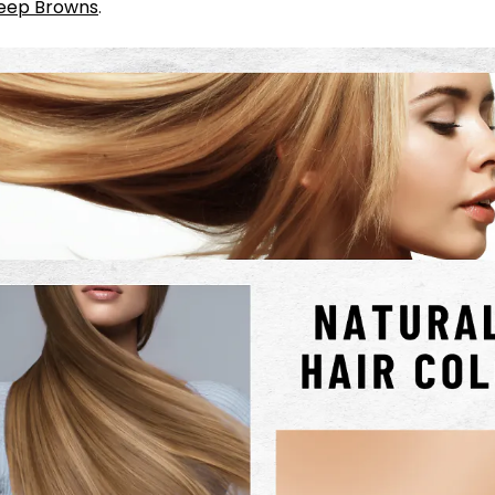
eep Browns
.