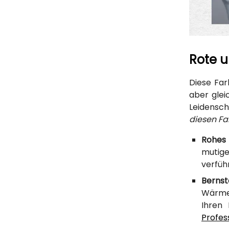
Rote u
Diese Far
aber glei
Leidensch
diesen F
Rohes
mutige
verfüh
Bernst
Wärme 
Ihren
Profes