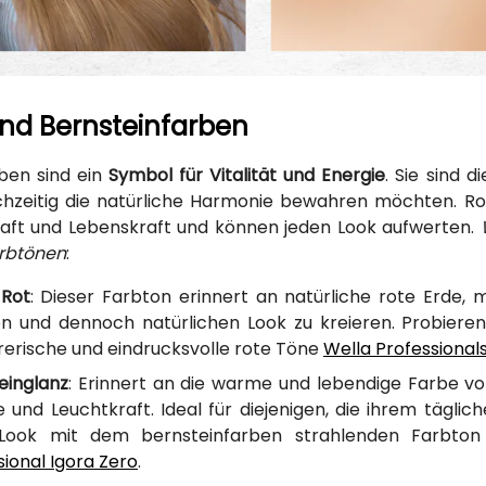
nd Bernsteinfarben
ben sind ein
Symbol für Vitalität und Energie
. Sie sind d
chzeitig die natürliche Harmonie bewahren möchten. Ro
aft und Lebenskraft und können jeden Look aufwerten.
arbtönen
:
 Rot
: Dieser Farbton erinnert an natürliche rote Erde, m
n und dennoch natürlichen Look zu kreieren. Probieren 
rerische und eindrucksvolle rote Töne
Wella Professional
einglanz
: Erinnert an die warme und lebendige Farbe von
und Leuchtkraft. Ideal für diejenigen, die ihrem täglic
 Look mit dem bernsteinfarben strahlenden Farbto
sional Igora Zero
.