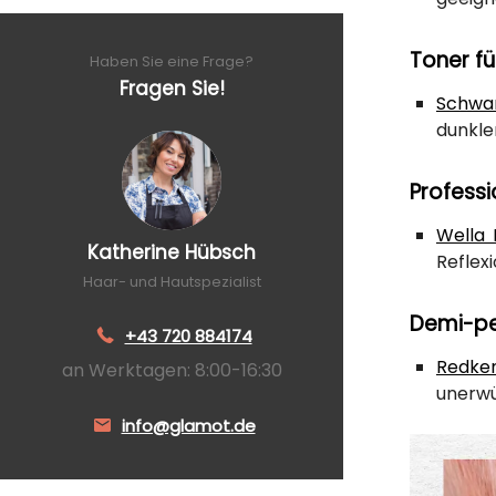
Toner fü
Haben Sie eine Frage?
Fragen Sie!
Schwar
dunkle
Profess
Wella 
Katherine Hübsch
Reflex
Haar- und Hautspezialist
Demi-pe
+43 720 884174
Redke
an Werktagen: 8:00-16:30
unerwü
info@glamot.de