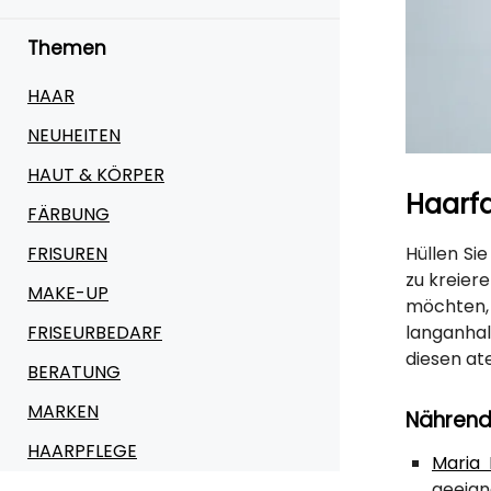
Themen
HAAR
NEUHEITEN
HAUT & KÖRPER
Haarfa
FÄRBUNG
FRISUREN
Hüllen Si
zu kreier
MAKE-UP
möchten, 
FRISEURBEDARF
langanhal
diesen at
BERATUNG
MARKEN
Nährend
HAARPFLEGE
Maria 
geeign