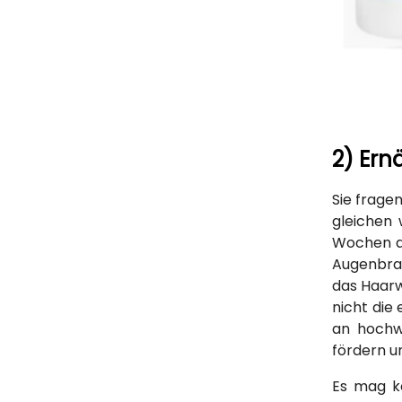
2) Ern
Sie frage
gleichen 
Wochen da
Augenbrau
das Haar
nicht die 
an hochw
fördern u
Es mag k