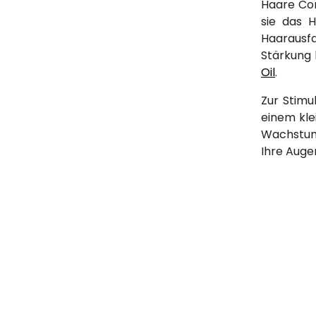
Haare Con
sie das 
Haarausfa
Stärkung 
Oil
.
Zur Stim
einem kle
Wachstum
Ihre Auge