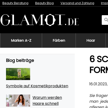
Beauty Beratung
Beauty Blog
Versand und Zahlung
Imp
Marken A-Z
Färben
Haar
6 SC
Blog beiträge
FOR
16.01.2023
Symbole auf Kosmetikprodukten
Sie frage
Warum werden
man jede
Haare schnell
pflegen k