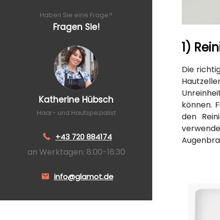
Haben Sie eine Frage?
Fragen Sie!
1) Rei
Die richt
Hautzelle
Unreinhei
Katherine Hübsch
können. 
Haar- und Hautspezialist
den Rei
verwende
+43 720 884174
Augenbrau
an Werktagen: 8:00-16:30
info@glamot.de