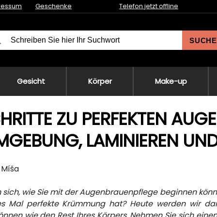
ressum
Geschenke
Telefon jetzt offline
SUCHE
Gesicht
Körper
Make-up
HRITTE ZU PERFEKTEN AUGE
MGEBUNG, LAMINIEREN UND
, Míša
n sich, wie Sie mit der Augenbrauenpflege beginnen kön
s Mal perfekte Krümmung hat? Heute werden wir dar
önnen wie den Rest Ihres Körpers. Nehmen Sie sich einen