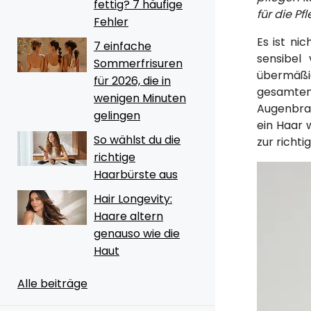
fettig? 7 häufige
für die P
Fehler
Es ist ni
7 einfache
sensibel
Sommerfrisuren
übermäßig
für 2026, die in
gesamten 
wenigen Minuten
Augenbraue
gelingen
ein Haar 
So wählst du die
zur richt
richtige
Haarbürste aus
Hair Longevity:
Haare altern
genauso wie die
Haut
Alle beiträge