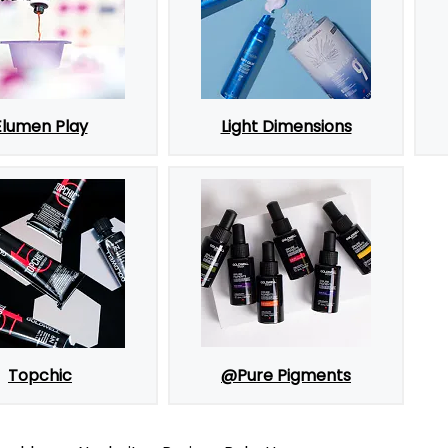
Elumen Play
Light Dimensions
Topchic
@Pure Pigments