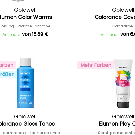
Goldwell
Goldwell
Elumen Color Warms
Colorance Cove
Tönung - warme Farbtöne
Haarfarbe
von 15,89 €
von 6
Auf Lager
Auf Lager
arben
Mehr Farben
rößen
Goldwell
Goldwell
olorance Gloss Tones
Elumen Play 
-permanente Haarfarbe ohne
Semi-permanente