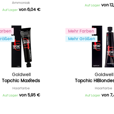
Ammoniak
von 12
Auf Lager
von 6,04 €
Auf Lager
arben
Mehr Farben
rößen
Mehr Größen
Goldwell
Goldwell
Topchic MaxReds
Topchic HiBlonde
Haarfarbe
Haarfarbe
von 5,95 €
von 7
Auf Lager
Auf Lager