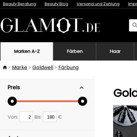
Beauty Beratung
Beauty Blog
Versand und Zahlung
Imp
Marken A-Z
Färben
Haar
Marke
Goldwell
Färbung
Preis
Gold
Von:
Bis:
€