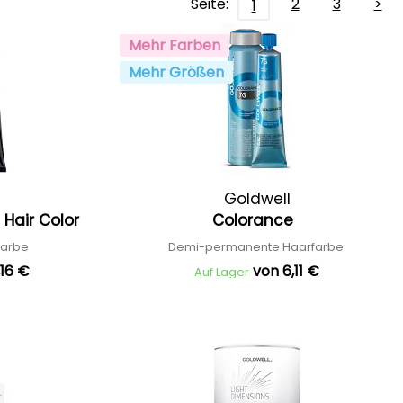
Seite:
2
3
>
1
Mehr Farben
Mehr Größen
Goldwell
Hair Color
Colorance
farbe
Demi-permanente Haarfarbe
,16 €
von 6,11 €
Auf Lager