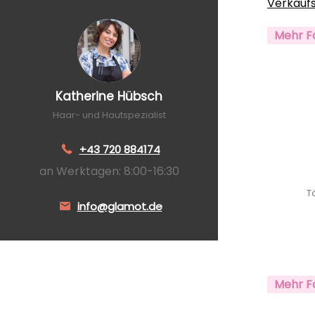
Verkauf
Mehr F
Katherine Hübsch
Haar- und Hautspezialist
+43 720 884174
an Werktagen: 8:00-16:30
T
info@glamot.de
Mehr F