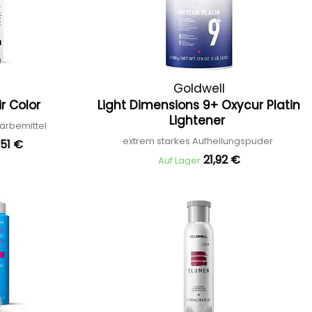
Goldwell
ir Color
Light Dimensions 9+ Oxycur Platin
Lightener
ärbemittel
extrem starkes Aufhellungspuder
,51 €
21,92 €
Auf Lager