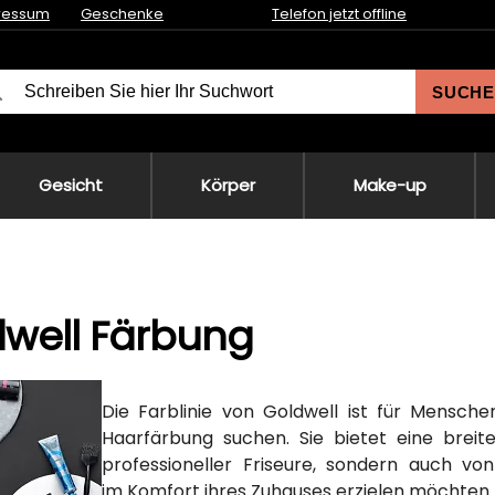
ressum
Geschenke
Telefon jetzt offline
SUCHE
Gesicht
Körper
Make-up
well Färbung
Die Farblinie von Goldwell ist für Mensche
Haarfärbung suchen. Sie bietet eine breite
professioneller Friseure, sondern auch von
im Komfort ihres Zuhauses erzielen möchten.