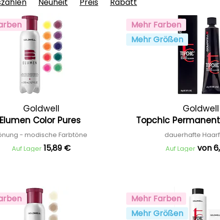
szahlen
Neuheit
Preis
Rabatt
arben
Mehr Farben
Mehr Größen
Goldwell
Goldwell
Elumen Color Pures
Topchic Permanent 
önung - modische Farbtöne
dauerhafte Haar
15,89 €
von 6
Auf Lager
Auf Lager
arben
Mehr Farben
Mehr Größen