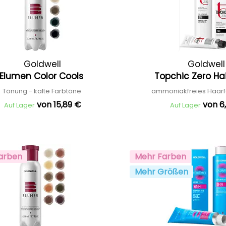
Goldwell
Goldwell
Elumen Color Cools
Topchic Zero Ha
Tönung - kalte Farbtöne
ammoniakfreies Haarf
von 15,89 €
von 6
Auf Lager
Auf Lager
arben
Mehr Farben
Mehr Größen