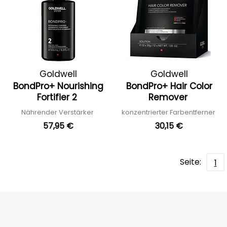
Goldwell
Goldwell
BondPro+ Nourishing
BondPro+ Hair Color
Fortifier 2
Remover
Nährender Verstärker
konzentrierter Farbentferner
57,95 €
30,15 €
Seite:
1