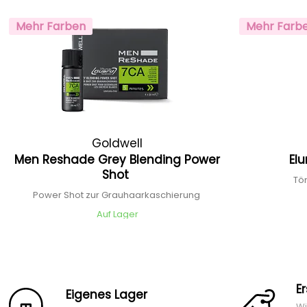
Mehr Farben
Mehr Farb
Goldwell
Men Reshade Grey Blending Power
El
Shot
Tö
Power Shot zur Grauhaarkaschierung
Auf Lager
E
Eigenes Lager
Wi