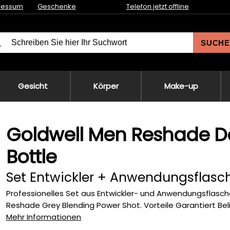
ressum
Geschenke
Telefon jetzt offline
SUCHE
Gesicht
Körper
Make-up
Goldwell Men Reshade De
Bottle
Set Entwickler + Anwendungsflasc
Professionelles Set aus Entwickler- und Anwendungsflasch
Reshade Grey Blending Power Shot. Vorteile Garantiert Belic
Mehr Informationen