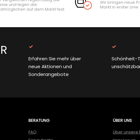
Wir bringen neue P
eise und legen die
Markt in erster Linie
stmöglichen auf dem Markt fest
ER
Erfahren Sie mehr über
Schönheit-T
neue Aktionen und
unschätzba
Sonderangebote
BERATUNG
ÜBER UNS
FAQ
Über unsere 