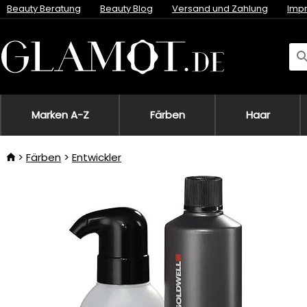
Beauty Beratung
Beauty Blog
Versand und Zahlung
Imp
Marken A-Z
Färben
Haar
Färben
Entwickler