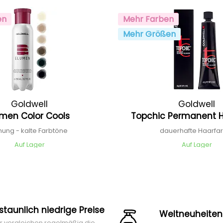
en
Mehr Farben
Mehr Größen
Goldwell
Goldwell
umen Color Cools
Topchic Permanent H
nung - kalte Farbtöne
dauerhafte Haarfa
Auf Lager
Auf Lager
rstaunlich niedrige Preise
Weltneuheiten
r vergleichen regelmäßig die