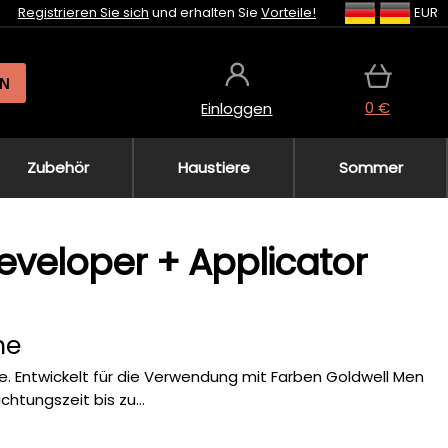
Registrieren Sie sich
und erhalten Sie
Vorteile!
EUR
N
0 €
Einloggen
Zubehör
Haustiere
Sommer
veloper + Applicator
he
e. Entwickelt für die Verwendung mit Farben Goldwell Men
htungszeit bis zu...