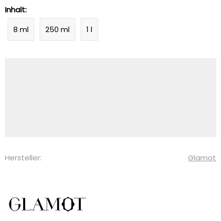
Inhalt:
8 ml
250 ml
1 l
Hersteller:
Glamot