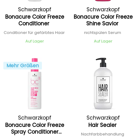
Schwarzkopf
Schwarzkopf
Bonacure Color Freeze
Bonacure Color Freeze
Professional
Professional
Conditioner
Shine Savior
Conditioner für gefärbtes Haar
nichtspülen Serum
Auf Lager
Auf Lager
Mehr Größen
Schwarzkopf
Schwarzkopf
Bonacure Color Freeze
Hair Sealer
Professional
Professional
Spray Conditioner
Nachfarbbehandlung