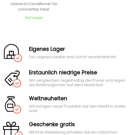
Care-Boost Complex
Leave‑in‑Conditioner für
coloriertes Haar
Auf Lager
Eigenes Lager
Die Lagerprodukte sind sofort versandbereit
Erstaunlich niedrige Preise
Wir vergleichen regelmäßig die Preise und legen
die Bestmöglichen auf dem Markt fest
Weltneuheiten
Wir bringen neue Produkte auf den Markt in erster
Linie
Geschenke gratis
Mit Ihrer Bestellung erhalten Sie ein nützliches