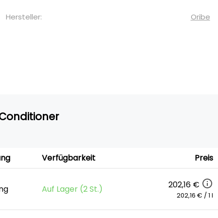
Hersteller:
Oribe
Conditioner
ung
Verfügbarkeit
Preis
202,16 €
ung
Auf Lager (2 St.)
202,16 € / 1 l