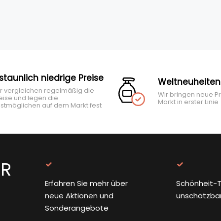
rstaunlich niedrige Preise
Weltneuheiten
r vergleichen regelmäßig die
Wir bringen neue P
eise und legen die
Markt in erster Linie
stmöglichen auf dem Markt fest
ER
Erfahren Sie mehr über
Schönheit-T
neue Aktionen und
unschätzba
Sonderangebote