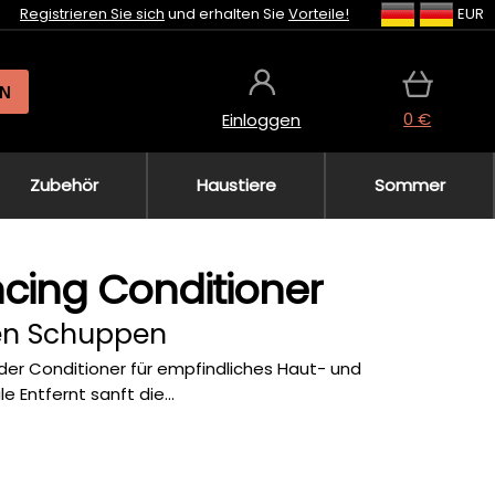
Registrieren Sie sich
und erhalten Sie
Vorteile!
EUR
N
0 €
Einloggen
Zubehör
Haustiere
Sommer
ncing Conditioner
nen Schuppen
der Conditioner für empfindliches Haut- und
e Entfernt sanft die...