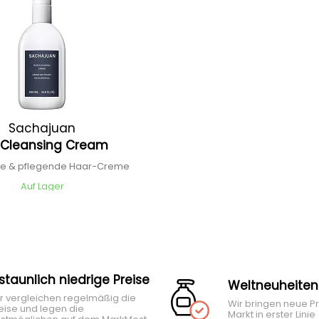
Sachajuan
r Cleansing Cream
de & pflegende Haar-Creme
Auf Lager
rstaunlich niedrige Preise
Weltneuheiten
r vergleichen regelmäßig die
Wir bringen neue P
eise und legen die
Markt in erster Linie