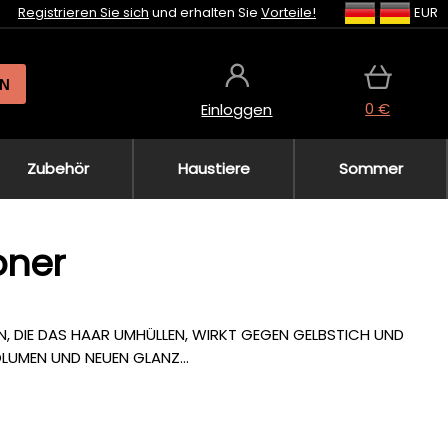
Registrieren Sie sich
und erhalten Sie
Vorteile!
EUR
N
0 €
Einloggen
Zubehör
Haustiere
Sommer
oner
N, DIE DAS HAAR UMHÜLLEN, WIRKT GEGEN GELBSTICH UND
OLUMEN UND NEUEN GLANZ...