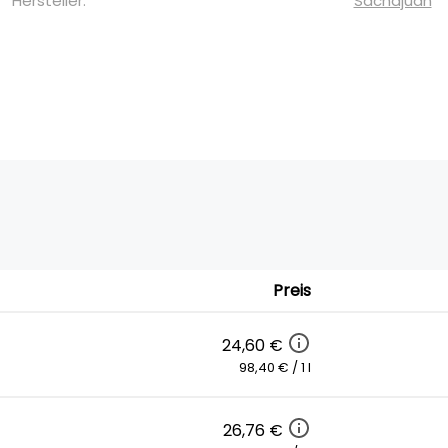
Hersteller:
Sachajuan
Preis
24,60 €
98,40 € / 1 l
26,76 €