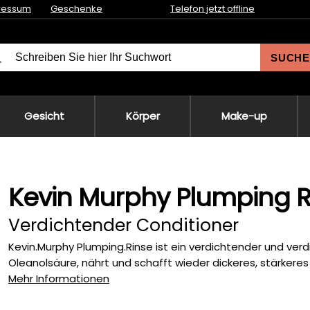
ressum
Geschenke
Telefon jetzt offline
SUCHE
Gesicht
Körper
Make-up
Kevin Murphy Plumping R
Verdichtender Conditioner
Kevin.Murphy Plumping.Rinse ist ein verdichtender und ver
Oleanolsäure, nährt und schafft wieder dickeres, stärkeres 
Mehr Informationen