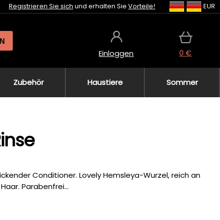
Registrieren Sie sich
und erhalten Sie
Vorteile!
EUR
N
0 €
Einloggen
Zubehör
Haustiere
Sommer
inse
dickender Conditioner. Lovely Hemsleya-Wurzel, reich an
Haar. Parabenfrei...