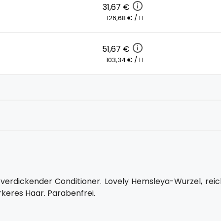
31,67 €
126,68 € / 1 l
51,67 €
103,34 € / 1 l
 verdickender Conditioner. Lovely Hemsleya-Wurzel, reic
rkeres Haar. Parabenfrei.