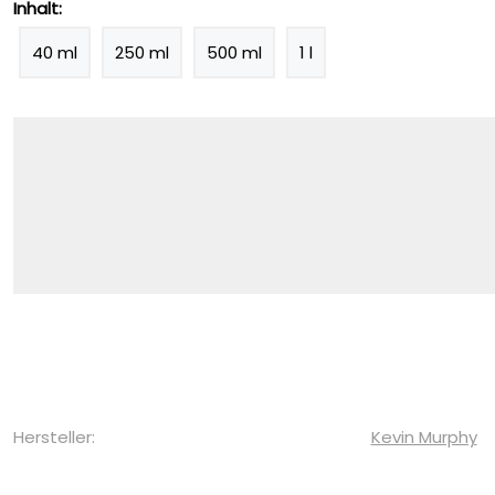
Inhalt:
40 ml
250 ml
500 ml
1 l
Hersteller:
Kevin Murphy