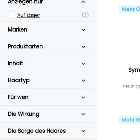
Anziegen nur
Mehr G
Auf Lager
(3)
Marken
Produktarten
Inhalt
Sym
Haartyp
beruhig
Für wen
Die Wirkung
Mehr G
Die Sorge des Haares