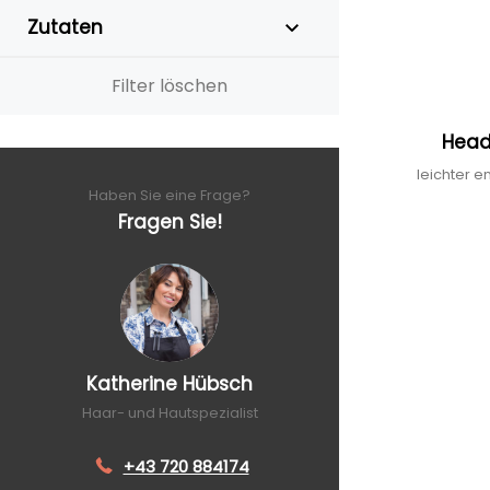
Zutaten
Filter löschen
Head
leichter 
Haben Sie eine Frage?
Fragen Sie!
Katherine Hübsch
Haar- und Hautspezialist
+43 720 884174