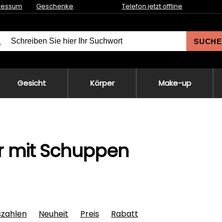
ressum
Geschenke
Telefon jetzt offline
SUCHE
Gesicht
Körper
Make-up
r mit Schuppen
szahlen
Neuheit
Preis
Rabatt