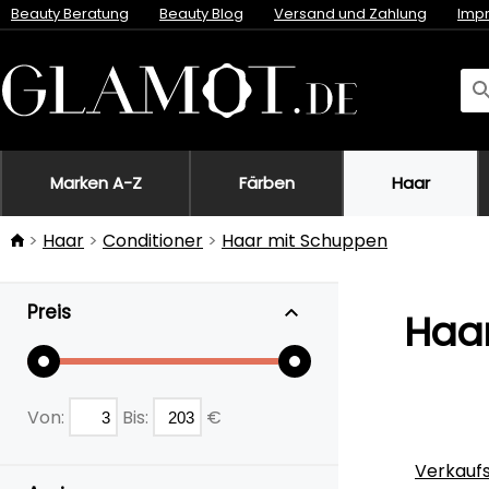
Beauty Beratung
Beauty Blog
Versand und Zahlung
Imp
Marken A-Z
Färben
Haar
Haar
Conditioner
Haar mit Schuppen
Preis
Haa
Von:
Bis:
€
Verkauf