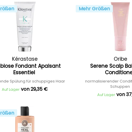
rößen
Mehr Größen
Kérastase
Oribe
biose Fondant Apaisant
Serene Scalp Ba
Essentiel
Condition
ende Spülung für schuppiges Haar
normalisierender Condi
Schuppen
von 29,35 €
Auf Lager
von 37
Auf Lager
rößen