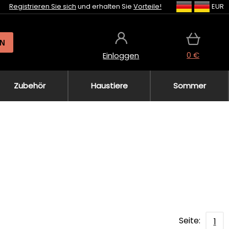
Registrieren Sie sich
und erhalten Sie
Vorteile!
EUR
N
0 €
Einloggen
Zubehör
Haustiere
Sommer
Seite:
1