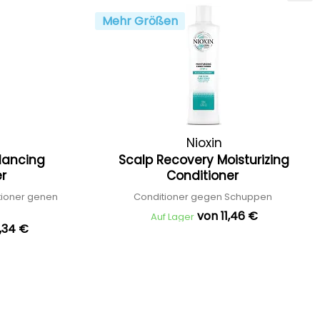
Mehr Größen
Nioxin
lancing
Scalp Recovery Moisturizing
er
Conditioner
tioner genen
Conditioner gegen Schuppen
von 11,46 €
Auf Lager
,34 €