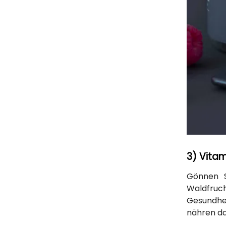
3) Vitam
Gönnen S
Waldfruc
Gesundhei
nähren da