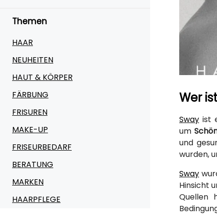
Themen
HAAR
NEUHEITEN
HAUT & KÖRPER
FÄRBUNG
Wer is
FRISUREN
Sway
ist 
MAKE-UP
um
Schön
und gesu
FRISEURBEDARF
wurden, u
BERATUNG
Sway
wurd
MARKEN
Hinsicht 
Quellen h
HAARPFLEGE
Bedingung