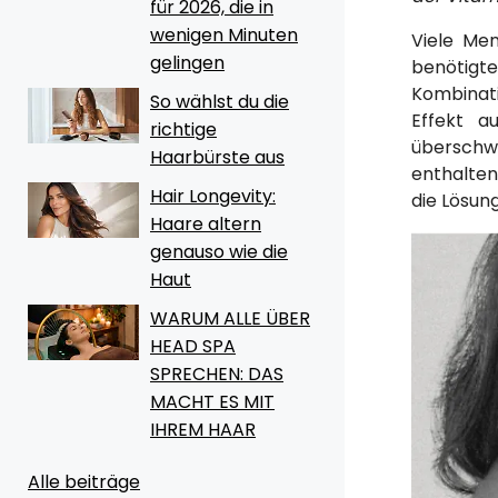
für 2026, die in
wenigen Minuten
Viele Men
gelingen
benötigte
Kombinati
So wählst du die
Effekt a
richtige
überschwe
Haarbürste aus
enthalten
Hair Longevity:
die Lösun
Haare altern
genauso wie die
Haut
WARUM ALLE ÜBER
HEAD SPA
SPRECHEN: DAS
MACHT ES MIT
IHREM HAAR
Alle beiträge