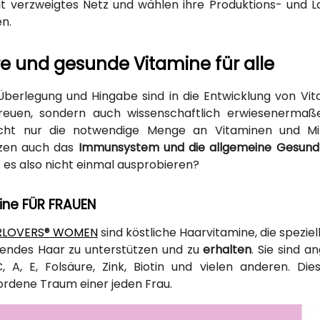
eit verzweigtes Netz und wählen ihre Produktions- und
en.
e und gesunde Vitamine für alle
, Überlegung und Hingabe sind in die Entwicklung von Vi
freuen, sondern auch wissenschaftlich erwiesenermaße
nicht nur die notwendige Menge an Vitaminen und Mi
tzen auch das
Immunsystem und die allgemeine Gesundh
e es also nicht einmal ausprobieren?
ine FÜR FRAUEN
RLOVERS® WOMEN
sind köstliche Haarvitamine, die spezie
endes Haar zu unterstützen und zu
erhalten
. Sie sind 
, A, E, Folsäure, Zink, Biotin und vielen anderen. 
dene Traum einer jeden Frau.