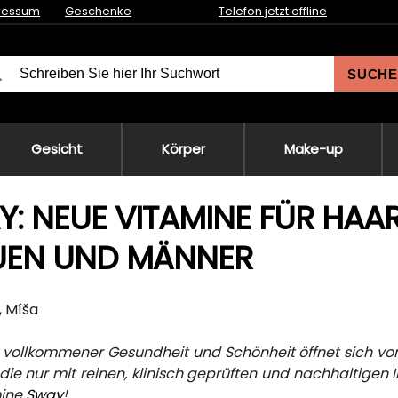
ressum
Geschenke
Telefon jetzt offline
SUCHE
Gesicht
Körper
Make-up
: NEUE VITAMINE FÜR HAAR
UEN UND MÄNNER
, Míša
u vollkommener Gesundheit und Schönheit öffnet sich v
die nur mit reinen, klinisch geprüften und nachhaltigen In
mine
Sway
!