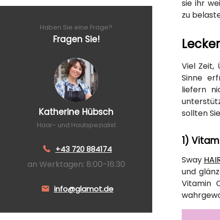
sie ihr w
zu belast
Haben Sie eine Frage?
Fragen Sie!
Lecker
Viel Zeit
Sinne er
liefern 
unterstü
Katherine Hübsch
sollten Si
Haar- und Hautspezialist
1) Vitam
+43 720 884174
Sway
HAI
an Werktagen: 8:00-16:30
und glänz
Vitamin C
info@glamot.de
wahrgewor