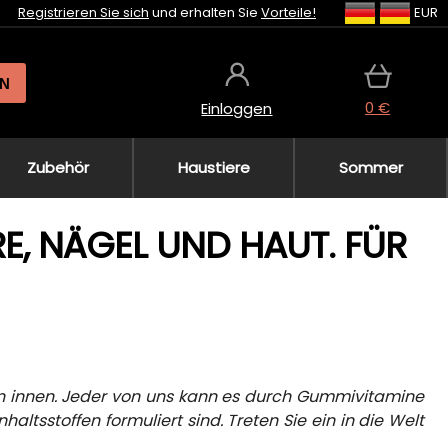
Registrieren Sie sich
und erhalten Sie
Vorteile!
EUR
N
0 €
Einloggen
Zubehör
Haustiere
Sommer
E, NÄGEL UND HAUT. FÜR
on innen. Jeder von uns kann es durch Gummivitamine
haltsstoffen formuliert sind. Treten Sie ein in die Welt