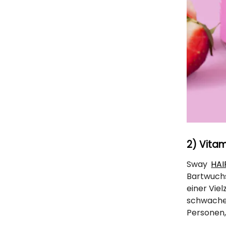
2) Vitam
Sway
HAI
Bartwuchs
einer Vie
schwaches
Personen,