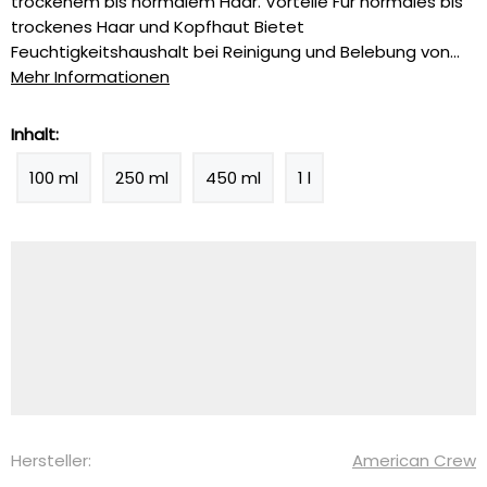
trockenem bis normalem Haar. Vorteile Für normales bis
trockenes Haar und Kopfhaut Bietet
Feuchtigkeitshaushalt bei Reinigung und Belebung von...
Mehr Informationen
Inhalt:
100 ml
250 ml
450 ml
1 l
Hersteller:
American Crew