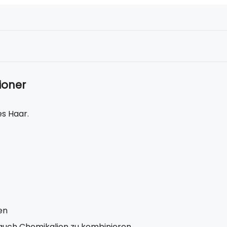
ioner
es Haar.
en
auch Chemikalien zu kombinieren