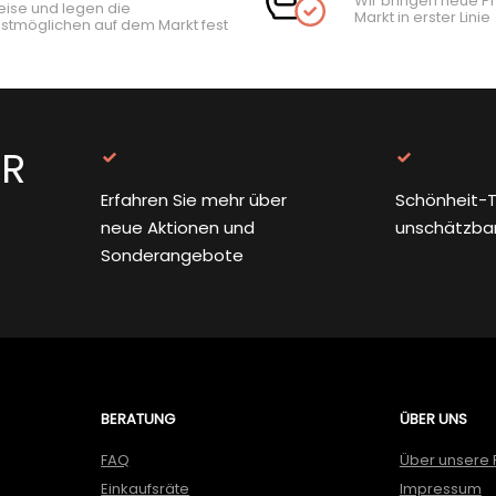
Wir bringen neue P
eise und legen die
Markt in erster Linie
stmöglichen auf dem Markt fest
ER
Erfahren Sie mehr über
Schönheit-T
neue Aktionen und
unschätzba
Sonderangebote
BERATUNG
ÜBER UNS
FAQ
Über unsere 
Einkaufsräte
Impressum