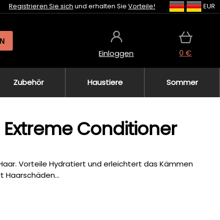
Registrieren Sie sich
und erhalten Sie
Vorteile!
EUR
N
0 €
Einloggen
Zubehör
Haustiere
Sommer
 Extreme Conditioner
 Haar. Vorteile Hydratiert und erleichtert das Kämmen
t Haarschäden...