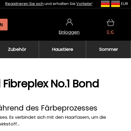
Registrieren Sie sich
und erhalten Sie
Vorteile!
EUR
N
0 €
Einloggen
Zubehör
Haustiere
Sommer
 Fibreplex No.1 Bond
ährend des Färbeprozesses
s. Es verbindet sich mit den Haarfasern, um die
rkstoff...