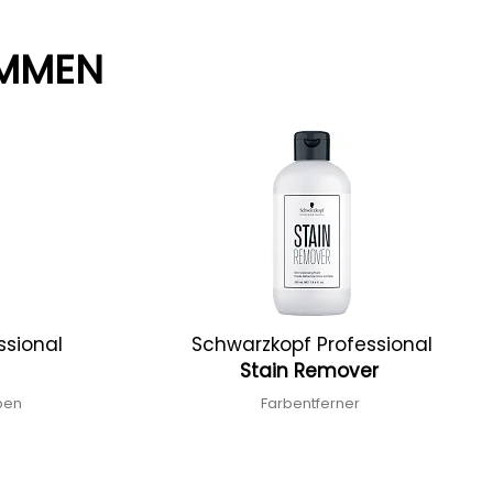
AMMEN
ssional
Schwarzkopf Professional
Stain Remover
rben
Farbentferner