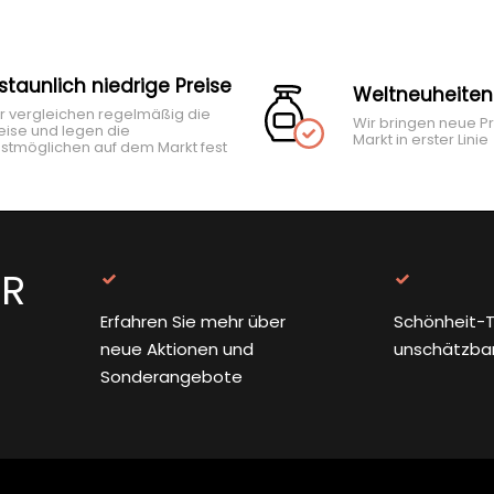
rstaunlich niedrige Preise
Weltneuheiten
r vergleichen regelmäßig die
Wir bringen neue P
eise und legen die
Markt in erster Linie
stmöglichen auf dem Markt fest
ER
Erfahren Sie mehr über
Schönheit-T
neue Aktionen und
unschätzba
Sonderangebote