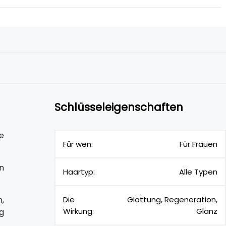
Schlüsseleigenschaften
e
Für wen:
Für Frauen
n
Haartyp:
Alle Typen
,
Die
Glättung, Regeneration,
Wirkung:
Glanz
g