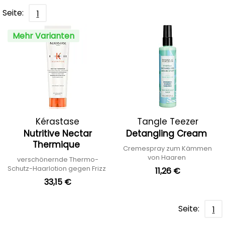
Seite:
1
Mehr Varianten
Kérastase
Tangle Teezer
Nutritive Nectar
Detangling Cream
Thermique
Cremespray zum Kämmen
von Haaren
verschönernde Thermo-
Schutz-Haarlotion gegen Frizz
11,26 €
33,15 €
Seite:
1