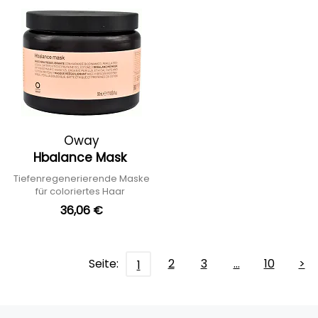
Oway
Hbalance Mask
Tiefenregenerierende Maske
für coloriertes Haar
36,06 €
Seite:
2
3
…
10
>
1