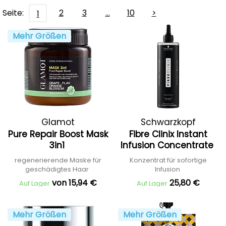
Seite:
2
3
…
10
>
1
Mehr Größen
Glamot
Schwarzkopf
Pure Repair Boost Mask
Fibre Clinix Instant
Professional
3in1
Infusion Concentrate
regenerierende Maske für
Konzentrat für sofortige
geschädigtes Haar
Infusion
von 15,94 €
25,80 €
Auf Lager
Auf Lager
Mehr Größen
Mehr Größen