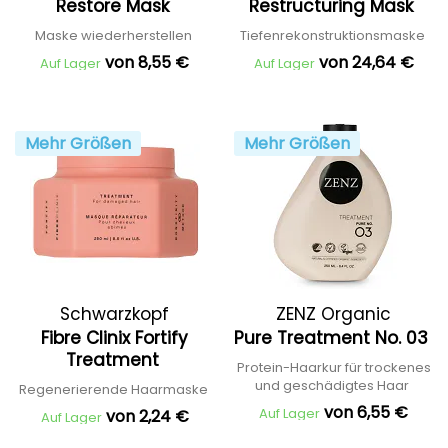
Restore Mask
Restructuring Mask
Maske wiederherstellen
Tiefenrekonstruktionsmaske
von 8,55 €
von 24,64 €
Auf Lager
Auf Lager
Mehr Größen
Mehr Größen
Schwarzkopf
ZENZ Organic
Fibre Clinix Fortify
Pure Treatment No. 03
Professional
Treatment
Protein-Haarkur für trockenes
und geschädigtes Haar
Regenerierende Haarmaske
von 6,55 €
Auf Lager
von 2,24 €
Auf Lager