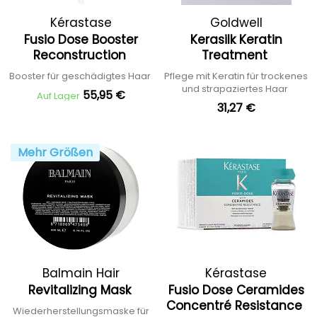
Kérastase
Goldwell
Fusio Dose Booster
Kerasilk Keratin
Reconstruction
Treatment
Booster für geschädigtes Haar
Pflege mit Keratin für trockenes
und strapaziertes Haar
55,95 €
Auf Lager
31,27 €
Mehr Größen
Balmain Hair
Kérastase
Revitalizing Mask
Fusio Dose Ceramides
Concentré Resistance
Wiederherstellungsmaske für