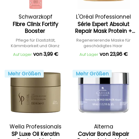
Schwarzkopf
L'Oréal Professionnel
Fibre Clinix Fortify
Série Expert Absolut
Professional
Booster
Repair Mask Protein +
Omega 9
Pflege für Elastizität,
Regenerierende Maske für
Kämmbarkeit und Glanz
geschädigtes Haar
von 3,99 €
von 23,96 €
Auf Lager
Auf Lager
Mehr Größen
Mehr Größen
Wella Professionals
Alterna
SP Luxe Oil Keratin
Caviar Bond Repair