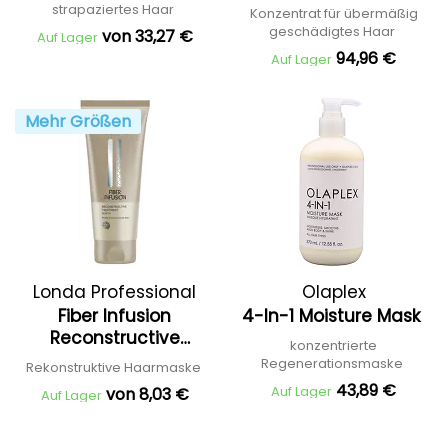
strapaziertes Haar
Konzentrat für übermäßig
geschädigtes Haar
von 33,27 €
Auf Lager
94,96 €
Auf Lager
Mehr Größen
Londa Professional
Olaplex
Fiber Infusion
4-In-1 Moisture Mask
Reconstructive
konzentrierte
Treatment
Regenerationsmaske
Rekonstruktive Haarmaske
43,89 €
Auf Lager
von 8,03 €
Auf Lager