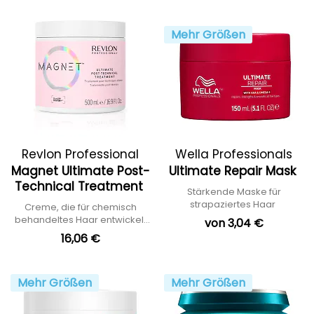
Mehr Größen
Revlon Professional
Wella Professionals
Magnet Ultimate Post-
Ultimate Repair Mask
Technical Treatment
Stärkende Maske für
strapaziertes Haar
Creme, die für chemisch
behandeltes Haar entwickelt
von 3,04 €
wurde
16,06 €
Mehr Größen
Mehr Größen