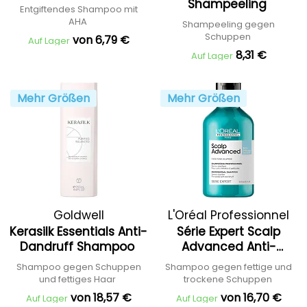
Shampeeling
Entgiftendes Shampoo mit
AHA
Shampeeling gegen
Schuppen
von 6,79 €
Auf Lager
8,31 €
Auf Lager
Mehr Größen
Mehr Größen
Goldwell
L'Oréal Professionnel
Kerasilk Essentials Anti-
Série Expert Scalp
Dandruff Shampoo
Advanced Anti-
Dandruff Dermo
Shampoo gegen Schuppen
Shampoo gegen fettige und
Clarifier Shampoo
und fettiges Haar
trockene Schuppen
von 18,57 €
von 16,70 €
Auf Lager
Auf Lager