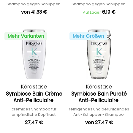
Shampoo gegen Schuppen
Shampoo gegen Schuppen
von 41,33 €
6,19 €
Auf Lager
Mehr Varianten
Mehr Größen
Kérastase
Kérastase
Symbiose Bain Crème
Symbiose Bain Pureté
Anti-Pelliculaire
Anti-Pelliculaire
cremiges Shampoo für
reinigendes und beruhigendes
empfindliche Kopfhaut
Anti-Schuppen-Shampoo
27,47 €
von 27,47 €