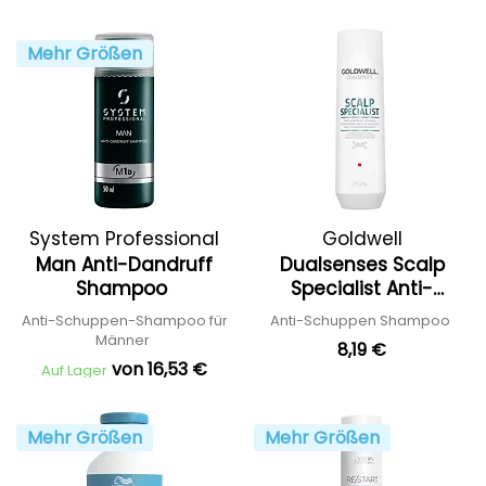
Mehr Größen
System Professional
Goldwell
Man Anti-Dandruff
Dualsenses Scalp
Shampoo
Specialist Anti-
Dandruff Shampoo
Anti-Schuppen-Shampoo für
Anti-Schuppen Shampoo
Männer
8,19 €
von 16,53 €
Auf Lager
Mehr Größen
Mehr Größen