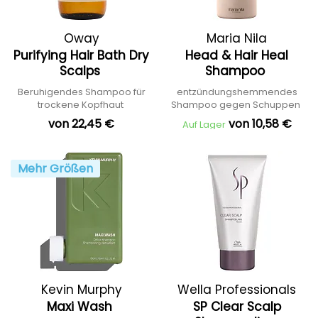
Oway
Maria Nila
Purifying Hair Bath Dry
Head & Hair Heal
Scalps
Shampoo
Beruhigendes Shampoo für
entzündungshemmendes
trockene Kopfhaut
Shampoo gegen Schuppen
von 22,45 €
von 10,58 €
Auf Lager
Mehr Größen
Kevin Murphy
Wella Professionals
Maxi Wash
SP Clear Scalp