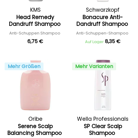
KMS
Schwarzkopf
Head Remedy
Bonacure Anti-
Professional
Dandruff Shampoo
Dandruff Shampoo
Anti-Schuppen Shampoo
Anti-Schuppen-Shampoo
6,75 €
8,35 €
Auf Lager
Mehr Größen
Mehr Varianten
Oribe
Wella Professionals
Serene Scalp
SP Clear Scalp
Balancing Shampoo
Shampoo