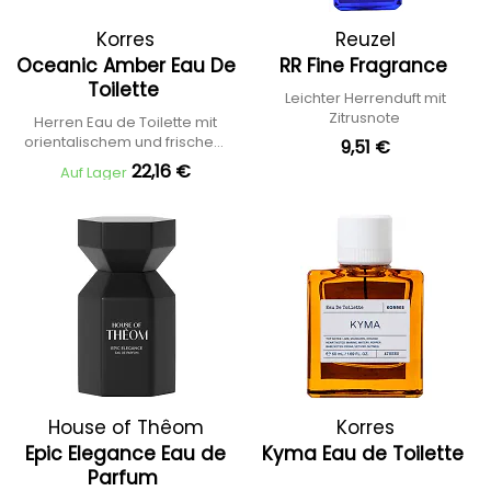
Korres
Reuzel
Oceanic Amber Eau De
RR Fine Fragrance
Toilette
Leichter Herrenduft mit
Zitrusnote
Herren Eau de Toilette mit
orientalischem und frischem
9,51 €
Duft
22,16 €
Auf Lager
House of Thêom
Korres
Epic Elegance Eau de
Kyma Eau de Toilette
Parfum