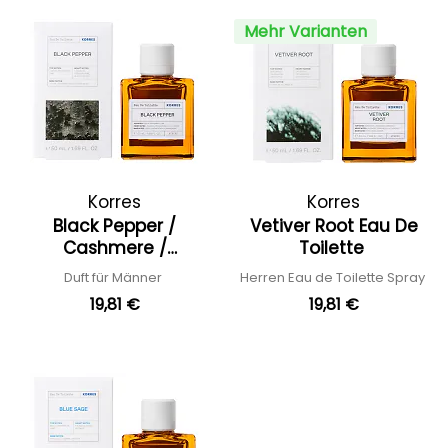
Mehr Varianten
Korres
Korres
Black Pepper /
Vetiver Root Eau De
Cashmere /
Toilette
Lemonwood
Duft für Männer
Herren Eau de Toilette Spray
19,81 €
19,81 €