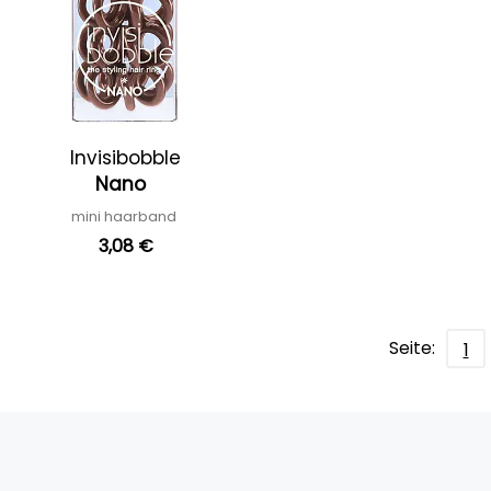
Invisibobble
Nano
mini haarband
3,08 €
Seite:
1