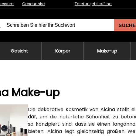
ressum
Geschenke
Telefon jetzt offline
SUCHE
Gesicht
Körper
Make-up
ina Make-up
Die dekorative Kosmetik von Alcina stellt e
dar
, um die natürliche Schönheit zu beton
so konzipiert sind, dass sie einen langan
bieten. Alcina legt gleichzeitig großen We