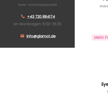
Haar- und Hautspezialist
Make
+43 720 884174
an Werktagen: 8:00-16:30
info@glamot.de
Mehr F
Ey