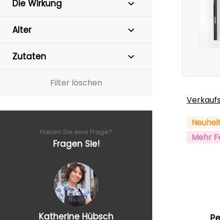
Die Wirkung
Alter
Zutaten
Filter löschen
Verkauf
Neuhei
Haben Sie eine Frage?
Mehr F
Fragen Sie!
Katherine Hübsch
Pe