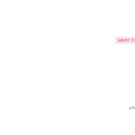
Mehr F
pfl