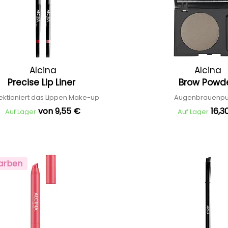
Alcina
Alcina
Precise Lip Liner
Brow Powd
ektioniert das Lippen Make-up
Augenbrauenp
von 9,55 €
16,3
Auf Lager
Auf Lager
arben