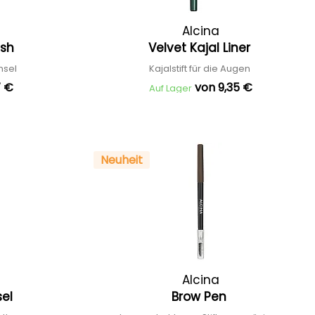
Alcina
ush
Velvet Kajal Liner
nsel
Kajalstift für die Augen
7 €
von 9,35 €
Auf Lager
Neuheit
Alcina
sel
Brow Pen