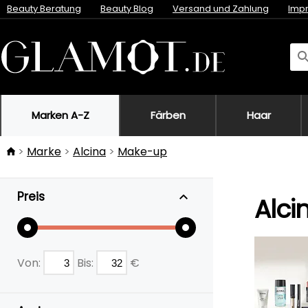
Beauty Beratung
Beauty Blog
Versand und Zahlung
Imp
Marken A-Z
Färben
Haar
Marke
Alcina
Make-up
Preis
Alc
Von:
Bis:
€