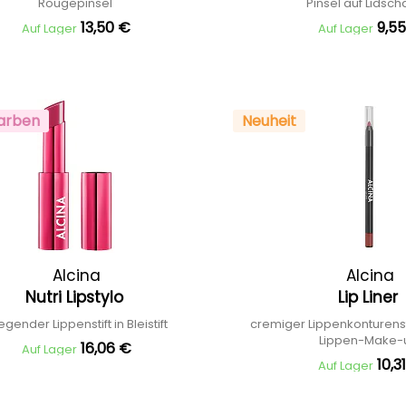
Rougepinsel
Pinsel auf Lidsch
13,50 €
9,5
Auf Lager
Auf Lager
arben
Neuheit
Alcina
Alcina
Nutri Lipstylo
Lip Liner
egender Lippenstift in Bleistift
cremiger Lippenkonturensti
Lippen-Make
16,06 €
Auf Lager
10,3
Auf Lager