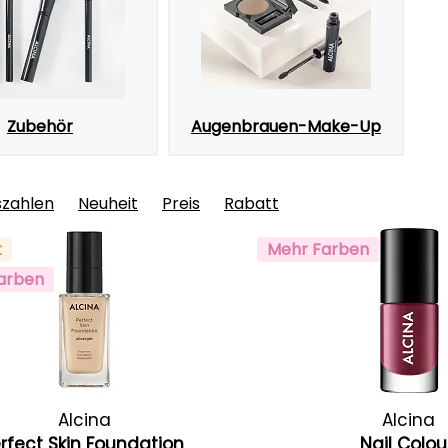
Zubehör
Augenbrauen-Make-Up
szahlen
Neuheit
Preis
Rabatt
t
Mehr Farben
arben
Alcina
Alcina
rfect Skin Foundation
Nail Colo