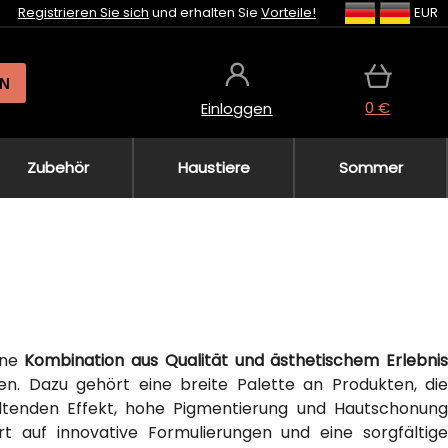
Registrieren Sie sich
und erhalten Sie
Vorteile!
EUR
N
0 €
Einloggen
Zubehör
Haustiere
Sommer
ine
Kombination aus Qualität und ästhetischem Erlebnis
en. Dazu gehört eine breite Palette an Produkten, die
haltenden Effekt, hohe Pigmentierung und Hautschonung
rt auf innovative Formulierungen und eine sorgfältige