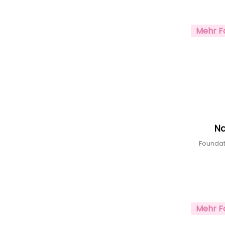
Mehr F
Na
Foundat
Mehr F