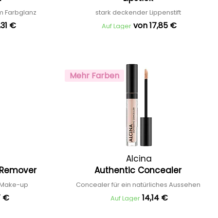
em Farbglanz
stark deckender Lippenstift
,31 €
von 17,85 €
Auf Lager
Mehr Farben
Alcina
p Remover
Authentic Concealer
n Make-up
Concealer für ein natürliches Aussehen
7 €
14,14 €
Auf Lager