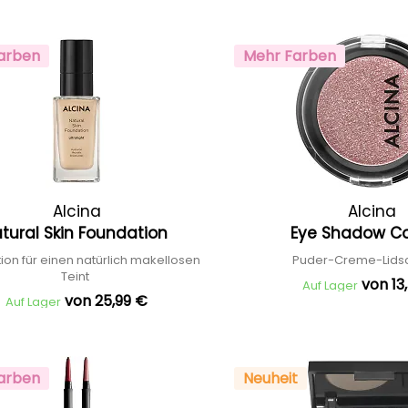
arben
Mehr Farben
Alcina
Alcina
tural Skin Foundation
Eye Shadow C
ion für einen natürlich makellosen
Puder-Creme-Lids
Teint
von 13
Auf Lager
von 25,99 €
Auf Lager
arben
Neuheit