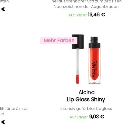
atten
herausdrehbarer Stift zum präzisen
Nachzeichnen der Augenbrauen
5 €
13,46 €
Auf Lager
Mehr Farben
Alcina
Lip Gloss Shiny
ft für präzises
intensiv gefärbter Lipgloss
-up
9,03 €
Auf Lager
1 €