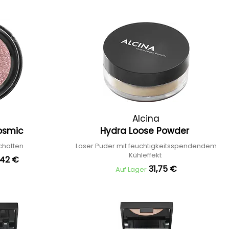
Alcina
osmic
Hydra Loose Powder
chatten
Loser Puder mit feuchtigkeitsspendendem
Kühleffekt
,42 €
31,75 €
Auf Lager