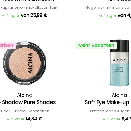
-up für einen makellosen Teint
Nagellack mit intensiv
von 25,99 €
von 4
Auf Lager
Auf Lager
arben
Mehr Varianten
Alcina
Alcina
e Shadow Pure Shades
Soft Eye Make-u
Puder-Creme-Lidschatten
Entfernt jedes Auge
14,34 €
9,4
Auf Lager
Auf Lager