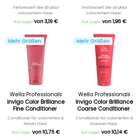
Coarse
Verbessert die struktur
Verbessert die struktur
coloriertem Haar
coloriertem Haar
von 3,19 €
von 1,96 €
Auf Lager
Auf Lager
Mehr Größen
Mehr Größen
Wella Professionals
Wella Professionals
Invigo Color Brilliance
Invigo Color Brilliance
Fine Conditioner
Coarse Conditioner
Condtioner für coloriertes &
Conditioner für coloriertes &
feines Haar
krauses Haar
von 10,75 €
von 10,14 €
Auf Lager
Auf Lager