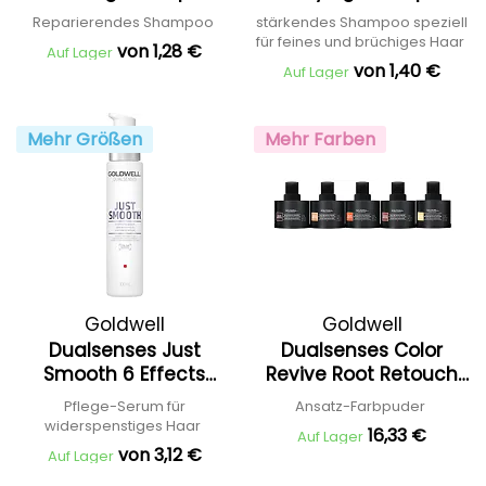
Reparierendes Shampoo
stärkendes Shampoo speziell
für feines und brüchiges Haar
von 1,28 €
Auf Lager
von 1,40 €
Auf Lager
Mehr Größen
Mehr Farben
Goldwell
Goldwell
Dualsenses Just
Dualsenses Color
Smooth 6 Effects
Revive Root Retouch
Serum
Powder
Pflege-Serum für
Ansatz-Farbpuder
widerspenstiges Haar
16,33 €
Auf Lager
von 3,12 €
Auf Lager