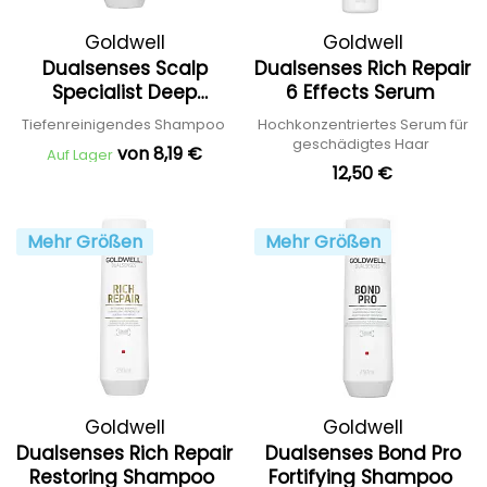
Goldwell
Goldwell
Dualsenses Scalp
Dualsenses Rich Repair
Specialist Deep
6 Effects Serum
Cleansing Shampoo
Tiefenreinigendes Shampoo
Hochkonzentriertes Serum für
geschädigtes Haar
von 8,19 €
Auf Lager
12,50 €
Mehr Größen
Mehr Größen
Goldwell
Goldwell
Dualsenses Rich Repair
Dualsenses Bond Pro
Restoring Shampoo
Fortifying Shampoo