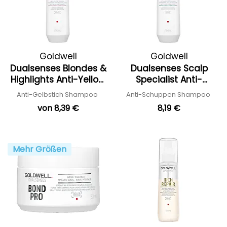
Goldwell
Goldwell
Dualsenses Blondes &
Dualsenses Scalp
Highlights Anti-Yellow
Specialist Anti-
Shampoo
Dandruff Shampoo
Anti-Gelbstich Shampoo
Anti-Schuppen Shampoo
von 8,39 €
8,19 €
Mehr Größen