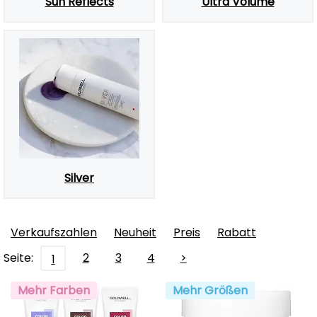
Sun Reflects
Ultra Volume
Silver
Verkaufszahlen
Neuheit
Preis
Rabatt
Seite:
2
3
4
>
1
Mehr Farben
Mehr Größen