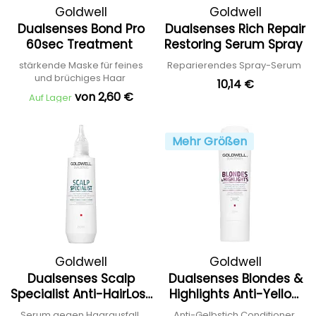
Goldwell
Goldwell
Dualsenses Bond Pro
Dualsenses Rich Repair
60sec Treatment
Restoring Serum Spray
stärkende Maske für feines
Reparierendes Spray-Serum
und brüchiges Haar
10,14 €
von 2,60 €
Auf Lager
Mehr Größen
Goldwell
Goldwell
Dualsenses Scalp
Dualsenses Blondes &
Specialist Anti-HairLoss
Highlights Anti-Yellow
Serum
Conditioner
Serum gegen Haarausfall
Anti-Gelbstich Conditioner