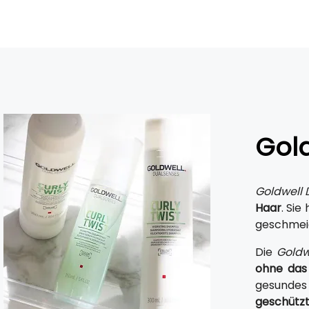
Gol
Goldwell 
Haar
. Sie
geschmeid
Die
Goldw
ohne das
gesundes
geschütz