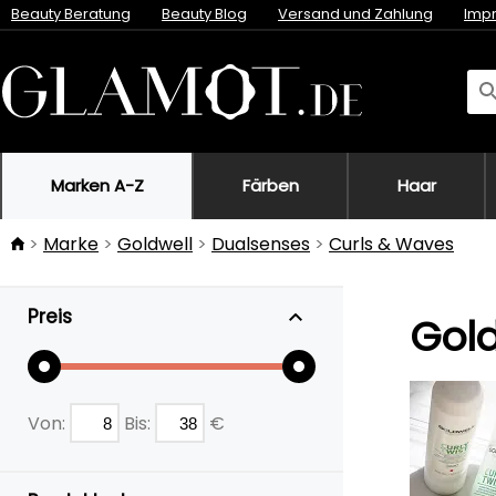
Beauty Beratung
Beauty Blog
Versand und Zahlung
Imp
Marken A-Z
Färben
Haar
Marke
Goldwell
Dualsenses
Curls & Waves
Preis
Gold
Von:
Bis:
€