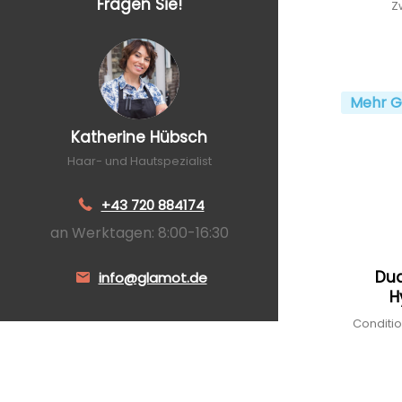
Fragen Sie!
Z
Mehr G
Katherine Hübsch
Haar- und Hautspezialist
+43 720 884174
an Werktagen: 8:00-16:30
Dua
info@glamot.de
H
Conditio