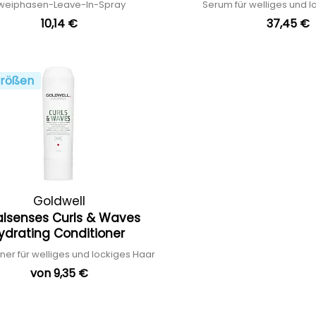
weiphasen-Leave-In-Spray
Serum für welliges und 
10,14 €
37,45 €
rößen
Goldwell
lsenses Curls & Waves
ydrating Conditioner
ner für welliges und lockiges Haar
von 9,35 €