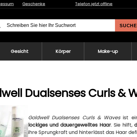
ressum
Geschenke
Telefon jetzt offline
SUCHE
Gesicht
Körper
Make-up
well Dualsenses Curls & 
Goldwell Dualsenses Curls & Waves
ist ei
lockiges und dauergewelltes Haar
. Sie hilft,
d
ihre Sprungkraft und hinterlässt das Haar defi