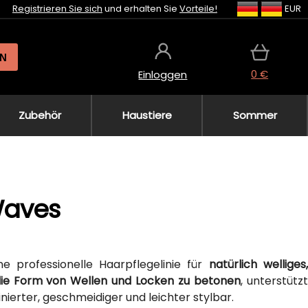
Registrieren Sie sich
und erhalten Sie
Vorteile!
EUR
N
0 €
Einloggen
Zubehör
Haustiere
Sommer
Waves
ne professionelle Haarpflegelinie für
natürlich welliges
ie Form von Wellen und Locken zu betonen
, unterstütz
nierter, geschmeidiger und leichter stylbar.