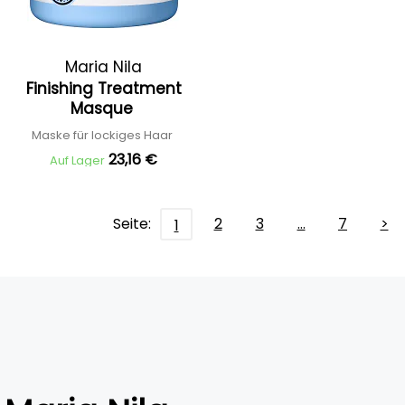
Maria Nila
Finishing Treatment
Masque
Maske für lockiges Haar
23,16 €
Auf Lager
Seite:
2
3
…
7
>
1