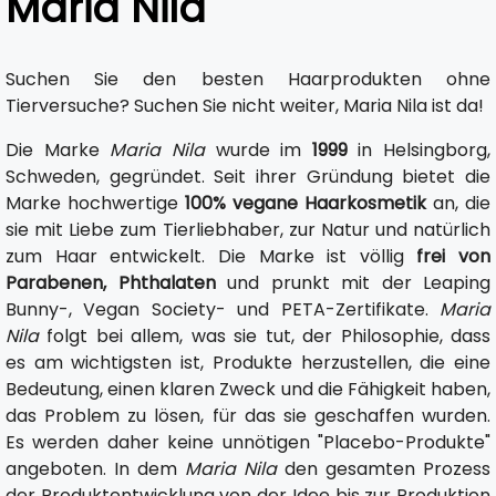
Maria Nila
Suchen Sie den besten Haarprodukten ohne
Tierversuche? Suchen Sie nicht weiter, Maria Nila ist da!
Die Marke
Maria Nila
wurde im
1999
in Helsingborg,
Schweden, gegründet. Seit ihrer Gründung bietet die
Marke hochwertige
100% vegane Haarkosmetik
an, die
sie mit Liebe zum Tierliebhaber, zur Natur und natürlich
zum Haar entwickelt. Die Marke ist völlig
frei von
Parabenen, Phthalaten
und prunkt mit der Leaping
Bunny-, Vegan Society- und PETA-Zertifikate.
Maria
Nila
folgt bei allem, was sie tut, der Philosophie, dass
es am wichtigsten ist, Produkte herzustellen, die eine
Bedeutung, einen klaren Zweck und die Fähigkeit haben,
das Problem zu lösen, für das sie geschaffen wurden.
Es werden daher keine unnötigen "Placebo-Produkte"
angeboten. In dem
Maria Nila
den gesamten Prozess
der Produktentwicklung von der Idee bis zur Produktion