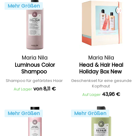
Mehr Größen
Maria Nila
Maria Nila
Luminous Color
Head & Hair Heal
Shampoo
Holiday Box New
Shampoo für gefärbtes Haar
Geschenkset für eine gesunde
Kopfhaut
von 8,11 €
Auf Lager
43,96 €
Auf Lager
Mehr Größen
Mehr Größen