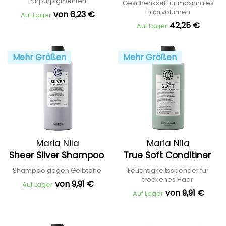
Purpurpigmenten
Geschenkset für maximales
Haarvolumen
von 6,23 €
Auf Lager
42,25 €
Auf Lager
Mehr Größen
Mehr Größen
Maria Nila
Maria Nila
Sheer Silver Shampoo
True Soft Conditiner
Shampoo gegen Gelbtöne
Feuchtigkeitsspender für
trockenes Haar
von 9,91 €
Auf Lager
von 9,91 €
Auf Lager