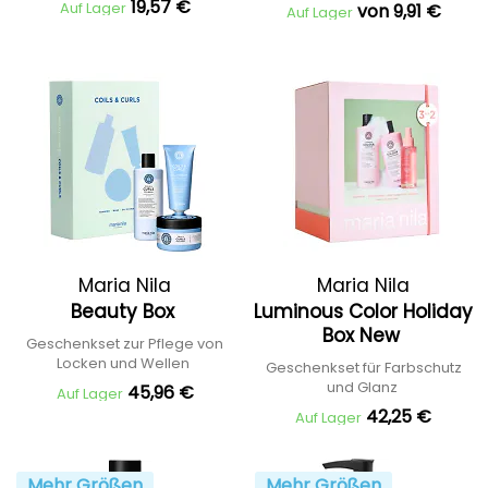
19,57 €
Auf Lager
von 9,91 €
Auf Lager
Maria Nila
Maria Nila
Beauty Box
Luminous Color Holiday
Box New
Geschenkset zur Pflege von
Locken und Wellen
Geschenkset für Farbschutz
und Glanz
45,96 €
Auf Lager
42,25 €
Auf Lager
Mehr Größen
Mehr Größen