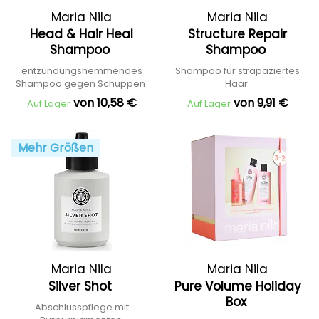
Maria Nila
Maria Nila
Head & Hair Heal
Structure Repair
Shampoo
Shampoo
entzündungshemmendes
Shampoo für strapaziertes
Shampoo gegen Schuppen
Haar
von 10,58 €
von 9,91 €
Auf Lager
Auf Lager
Mehr Größen
Maria Nila
Maria Nila
Silver Shot
Pure Volume Holiday
Box
Abschlusspflege mit