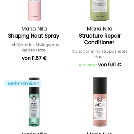
Maria Nila
Maria Nila
Shaping Heat Spray
Structure Repair
Conditioner
schützendes Stylingspray
gegen Hitze
Conditioner für strapaziertes
Haar
von 11,87 €
von 9,91 €
Auf Lager
Mehr Größen