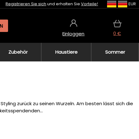
Registrieren Sie sich
und erhalten Sie
Vorteile!
EUR
N
0 €
Einloggen
Zubehör
Haustiere
Sommer
 Styling zurück zu seinen Wurzeln. Am besten lässt sich die
keitsspendenden...