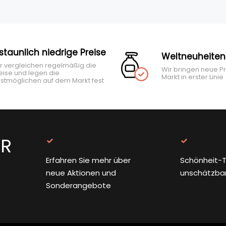
rstaunlich niedrige Preise
Weltneuheiten
r vergleichen regelmäßig die
Wir bringen neue P
eise und legen die
Markt in erster Linie
stmöglichen auf dem Markt fest
ER
Erfahren Sie mehr über
Schönheit-T
neue Aktionen und
unschätzba
Sonderangebote