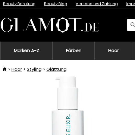
Beauty Beratung
Beauty Blog
Versand und Zahlung
Imp
Marken A-Z
Färben
Haar
Haar
Styling
Glättung