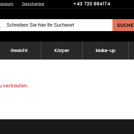
+43 720 884174
ressum
Geschenke
SUCHE
Gesicht
Körper
Make-up
zu verkaufen.