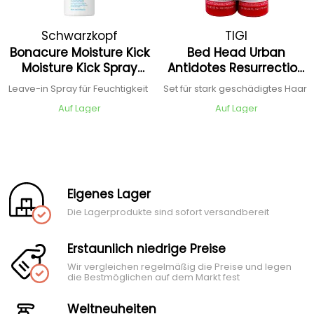
Schwarzkopf
TIGI
Bonacure Moisture Kick
Bed Head Urban
Professional
Moisture Kick Spray
Antidotes Resurrection
Conditioner Care-Boost
Tween Duo
Leave-in Spray für Feuchtigkeit
Set für stark geschädigtes Haar
Complex
Auf Lager
Auf Lager
Eigenes Lager
Die Lagerprodukte sind sofort versandbereit
Erstaunlich niedrige Preise
Wir vergleichen regelmäßig die Preise und legen
die Bestmöglichen auf dem Markt fest
Weltneuheiten