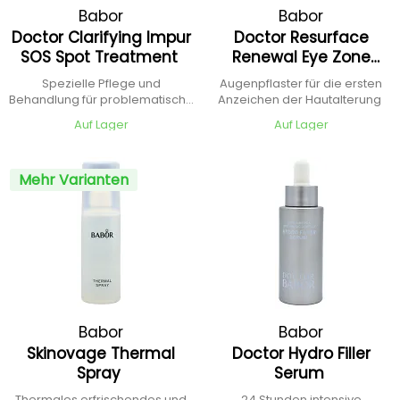
Babor
Babor
Doctor Clarifying Impur
Doctor Resurface
SOS Spot Treatment
Renewal Eye Zone
Patch
Spezielle Pflege und
Augenpflaster für die ersten
Behandlung für problematische
Anzeichen der Hautalterung
Haut
Auf Lager
Auf Lager
Mehr Varianten
Babor
Babor
Skinovage Thermal
Doctor Hydro Filler
Spray
Serum
Thermales erfrischendes und
24 Stunden intensive