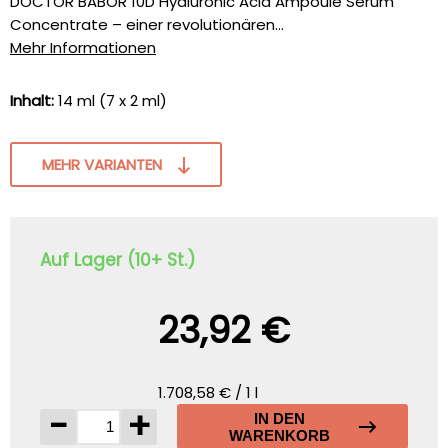
DOCTOR BABOR 10D Hyaluronic Acid Ampoule Serum
Concentrate – einer revolutionären...
Mehr Informationen
Inhalt:
14 ml (7 x 2 ml)
MEHR VARIANTEN
Auf Lager (10+ St.)
23,92 €
1.708,58 € / 1 l
-
+
IN DEN
WARENKORB