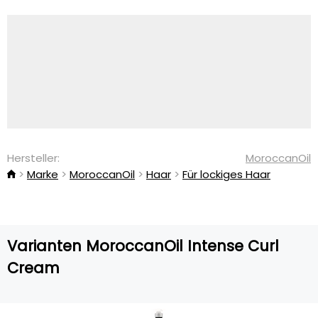
Hersteller:
MoroccanOil
Marke
MoroccanOil
Haar
Für lockiges Haar
Varianten MoroccanOil Intense Curl
Cream