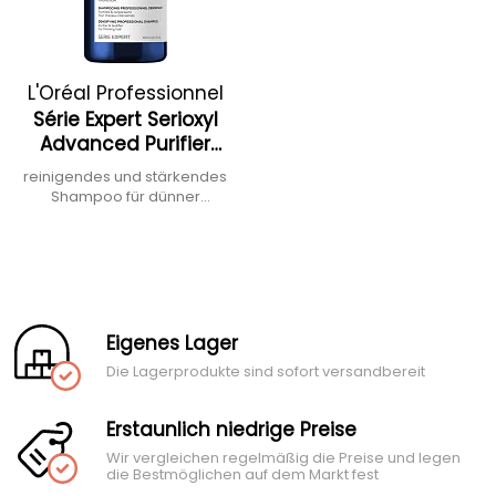
L'Oréal Professionnel
Série Expert Serioxyl
Advanced Purifier
Bodyfying Shampoo
reinigendes und stärkendes
Shampoo für dünner
werdendes Haar
Eigenes Lager
Die Lagerprodukte sind sofort versandbereit
Erstaunlich niedrige Preise
Wir vergleichen regelmäßig die Preise und legen
die Bestmöglichen auf dem Markt fest